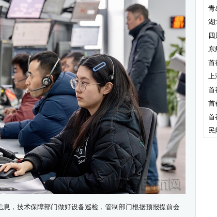
青
湖
四
东
首
上
首
首
首
民
信息，技术保障部门做好设备巡检，管制部门根据预报提前会