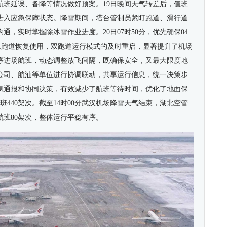
航班延误、备降等情况做好预案。
19
日晚间天气转差后，值班
进入应急保障状态。降雪期间，塔台管制员紧盯跑道、滑行道
沟通，实时掌握除冰雪作业进度。
20
日
07
时
50
分，优先确保
04
L
跑道恢复使用，双跑道运行模式的及时重启，显著提升了机场
序进场航班，动态调整放飞间隔，既确保安全，又最大限度地
公司、航油等单位进行协调联动，共享运行信息，统一决策步
息通报和协同决策，有效减少了航班等待时间，优化了地面保
班
440
架次。截至
14
时
00
分武汉机场降雪天气结束，湖北空管
航班
80
架次，整体运行平稳有序。