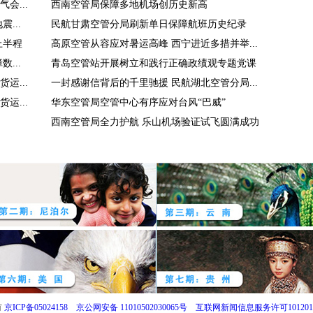
会...
西南空管局保障多地机场创历史新高
...
民航甘肃空管分局刷新单日保障航班历史纪录
上半程
高原空管从容应对暑运高峰 西宁进近多措并举...
...
青岛空管站开展树立和践行正确政绩观专题党课
运...
一封感谢信背后的千里驰援 民航湖北空管分局...
运...
华东空管局空管中心有序应对台风“巴威”
西南空管局全力护航 乐山机场验证试飞圆满成功
有
京ICP备05024158
京公网安备 11010502030065号
互联网新闻信息服务许可1012017