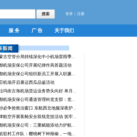
登录
|
注册
服 务
广 告
关于我们
蒙古空管分局持续深化中小机场雷雨季...
都机场安保公司开展纪律作风答题活动
都机场安保公司组织新员工开展入职廉...
卫机场开启暑运西瓜品鉴活动
拉玛依古海机场货运业务势头向好 单月...
都机场安保公司通道管理科党支部：党...
秒必争抢救治窗口 东航西北地服深夜护...
津航空开展客舱安全双线竞技活动 筑牢...
都机场安保公司：三重赋能添动力护航...
航驻村工作队：樱桃树下种辣椒，一地...