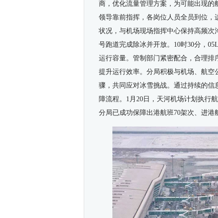
商，优化流量管理方案，为可能出现的
领导靠前指挥，各岗位人员全员到位，
状况，与机场现场指挥中心保持高频次
号跑道完成除冰并开放。
10
时
30
分，
05
运行容量。管制部门紧密配合，合理排
提升运行效率。分局积极与机场、航空
骤，共同应对冰雪挑战。通过持续的信
障流程。
1
月
20
日，天河机场计划执行航
分局已成功保障出港航班
70
架次、进港