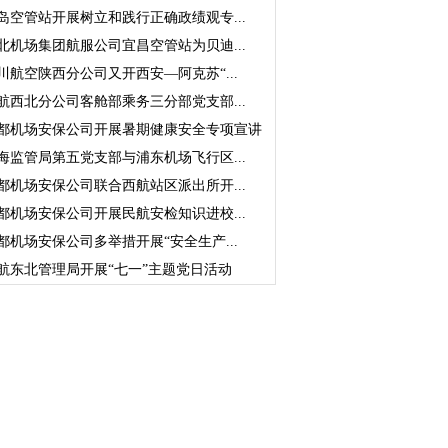
岛空管站开展树立和践行正确政绩观专...
北机场集团航服公司宜昌空管站为贝迪...
川航空陕西分公司又开西安—阿克苏“...
航西北分公司客舱部乘务三分部党支部...
都机场安保公司开展暑期健康安全专项宣讲
海监管局第五党支部与浦东机场飞行区...
都机场安保公司联合西航站区派出所开...
都机场安保公司开展民航安检知识进校...
都机场安保公司多举措开展“安全生产...
航东北管理局开展“七一”主题党日活动