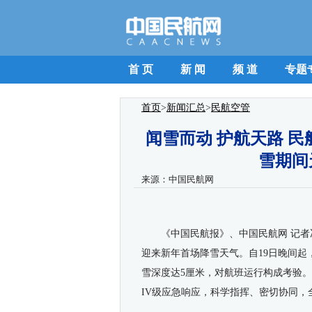
首 页
新 闻
频 道
专题
首页
>
新闻汇总
>
民航空管
闻雪而动 护航天路 民
雪期间
来源：
中国民航网
《中国民航报》、中国民航网 记者
迎来新年首场降雪天气。自
19
日晚间起
雪深度达
5
厘米，对航班运行构成考验。
IV
级应急响应，科学指挥、密切协同，