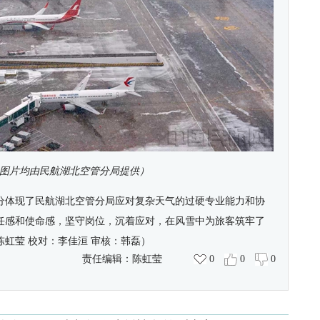
图片均由民航湖北空管分局提供）
分体现了民航湖北空管分局应对复杂天气的过硬专业能力和协
任感和使命感，坚守岗位，沉着应对，在风雪中为旅客筑牢了
陈
虹莹
校
对：
李佳洹
审核
：
韩磊）
责任编辑：
陈虹莹
0
0
0