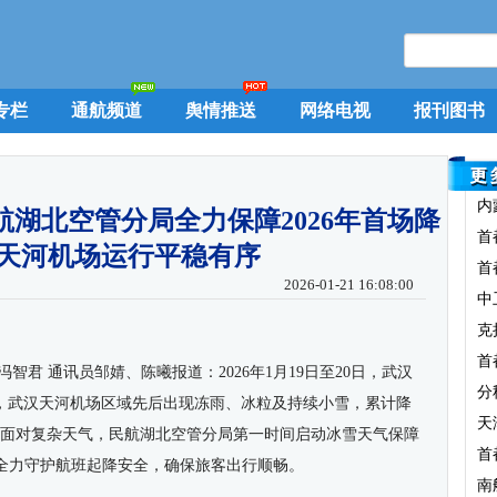
专栏
通航频道
舆情推送
网络电视
报刊图书
内
航湖北空管分局全力保障2026年首场降
首
天河机场运行平稳有序
首
2026-01-21 16:08:00
中
克
首
冯智君 通讯员邹婧、陈曦报道：
2026
年
1
月
19
日至
20
日，武汉
分
，武汉天河机场区域先后出现冻雨、冰粒及持续小雪，累计降
天
面对复杂天气，民航湖北空管分局第一时间启动冰雪天气保障
首
全力守护航班起降安全，确保旅客出行顺畅。
南