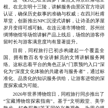
根。在北京明十三陵，讲解服务由景区官方培训
认证，确保历史叙事的准确与权威；在四川杜甫
草堂，创新推出NPC沉浸式讲解，让诗圣的茅屋
岁月变得可感可触。
在
连云港市博物馆、苏州丝
绸博物馆等场馆
讲解产品上线后
，场馆的游客停
留时长
与游客满意度
均有显著提升。
目前，同程旅行已初步构建起一个覆盖全
国、拥有数百名专业讲解员的文博讲解服务网
络。这标志着平台的角色正从“门票预约入口”深
化为“深度文化体验的共建者与服务者”，通过标
准化、品质化的知识服务供给，让
游客
进馆的深
度探索成为可能。
2026年
世界
博物馆日
，
同程旅行同步推出了
“宝藏博物馆探索指南”。基于“文明殿堂、美学