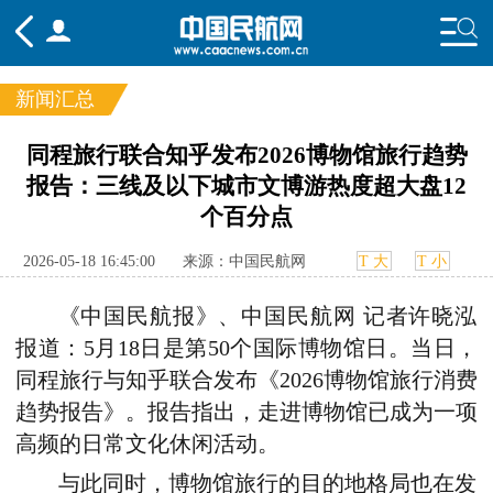
新闻汇总
频道
同程旅行联合知乎发布2026博物馆旅行趋势
报告：三线及以下城市文博游热度超大盘12
头条
要闻
国内
国际
行业
个百分点
态
航图
智库
专题
舆情
2026-05-18 16:45:00
来源：中国民航网
T 大
T 小
《
中国民航报》、中国民航网 记者许晓泓
报道：5月18日是第50个国际博物馆日。当日，
同程旅行与知乎联合发布《2026博物馆旅行消费
趋势报告》。报告指出，走进博物馆已成为一项
高频的日常文化休闲活动。
与此同时，博物馆旅行的目的地格局也在发