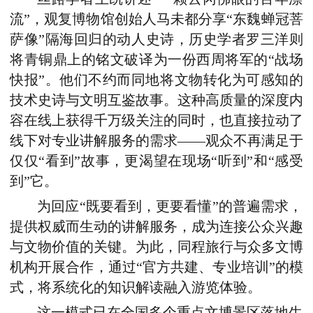
流”，观复博物馆创始人马未都
分享
“东魏蝉冠菩
萨像”隔海回归的动人史诗，历史学者罗三洋则
将青铜鼎上的铭文破译为一份西周将军的“战场
快报”
。
他们不约而同地将文物转化为可感知的
技术史诗与文明互鉴故事。这种高质量的深度内
容在线上获得千万级关注的同时，也直接拉动了
线下对专业讲解服务的需求——观众不再满足于
仅仅“看到”故事，更渴望在现场“听到”和“感受
到”它。
为回应“既要看到，更要看懂”的普遍需求，
提供权威而生动的讲解服务，成为连接公众兴趣
与文物价值的关键。为此，同程旅行与众多文博
机构开展合作，通过“官方共建、专业培训”的模
式，将系统化的知识解读融入游览体验。
这一模式已在全国多个重点文博景区落地生