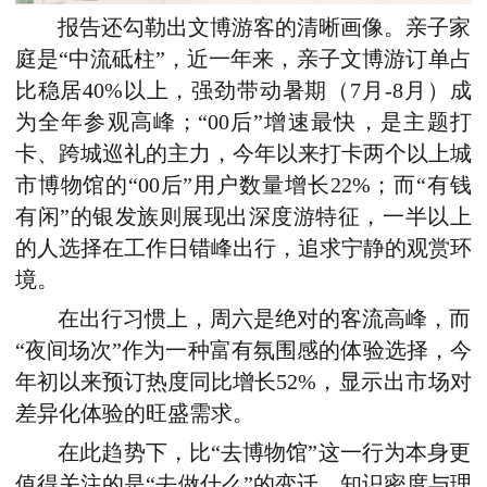
报告还勾勒出文博游客的清晰画像。亲子家
庭是“中流砥柱”，
近一年来，亲子文博游
订单占
比稳居
40
%以上，强劲带动暑期（7
月
-8月）成
为全年参观高峰；
“
00后
”
增速最快，是主题打
卡、跨城巡礼的主力
，
今年以来
打卡两个以上城
市博物馆的
“
00后
”
用户数量增长22%；而
“
有钱
有闲
”
的银发族则展现出深度游特征，
一半以上
的人选择在工作日错峰出行，追求宁静的观赏环
境。
在出行习惯上，周六是绝对的客流高峰，
而
“
夜间场次
”作为一种富有氛围感的体验选择，
今
年
初
以来预订
热度同比
增长
52
%，显示出市场对
差异化体验的旺盛需求。
在此趋势下，比“去博物馆”这一行为本身更
值得关注的是“去做什么”的变迁。
知识密度与理