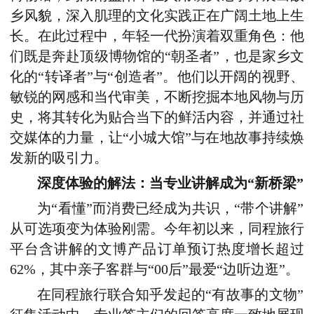
乡风貌，深入肌理的文化实践正在广阔土地上生
长。在此过程中，年轻一代扮演着双重角色：他
们既是奔赴顶级博物馆的“朝圣者”，也是家乡文
化的“转译者”与“创造者”。他们以开阔的视野、
敏锐的网感和当代审美，不断挖掘本地风物与历
史，将其转化为贴合当下的鲜活内容，并通过社
交媒体的力量，让“小城大馆”与在地故事持续焕
发新的吸引力。
深度体验的解法：当专业讲解成为“新桥梁”
为“看懂”而消费已经成为共识，“带个讲解”
从可选项变为体验刚需。今年
初
以来，同程旅行
平台含讲解的文博产品订单预订热度增长超过
62%，其中亲子客群与
“
00后
”
最爱“边听边逛”。
在
同程旅行联合
知乎
发起的
“有故事的文物”