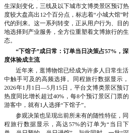
生深刻变化，三线及以下城市文博类景区预订
热
度较大盘高出12个百分点
，标志着“小城大馆”时
代的到来。这一系列转变，正从用户行为、目的
地选择到产业服务，全方位重塑着文博旅行的生
态。
“下馆子”成日常：订单当日决策占57%，深
度体验成主流
近年来
，逛博物馆
已经成
为许多人日常生活
中触手可及的高频选择。同程旅行数据显示，
2026年1月1日
—
5月15日，平台文博类景区预订
热度同比增长
超过
40%，每8个预订景区门票的
游客中，就有1人选择“下馆子”。
参观决策也呈现出前所未有的随性特征，同
程旅行数据显示
，
高达57%的订单为“当日下
单、当日预约、当日进馆”，与此同时，一批“深