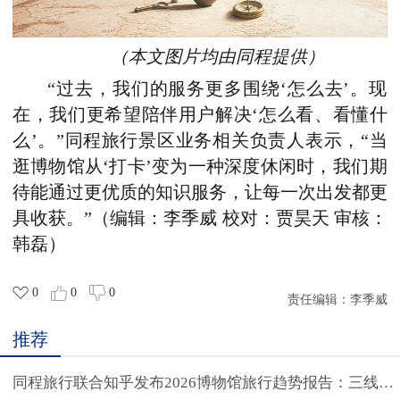
（本文图片均由同程提供）
“过去，我们的服务更多围绕‘怎么去’。现
在，我们更希望陪伴用户解决‘怎么看、看懂什
么’。”同程旅行
景区业务
相关负责人表示，“当
逛博物馆从‘打卡’变为一种深度休闲
时
，我们期
待能通过更优质的知识服务，让每一次出发都更
具收获。”
（编辑：李季威 校对：贾昊天 审核：
韩磊）
0
0
0
责任编辑：
李季威
推荐
同程旅行联合知乎发布2026博物馆旅行趋势报告：三线及