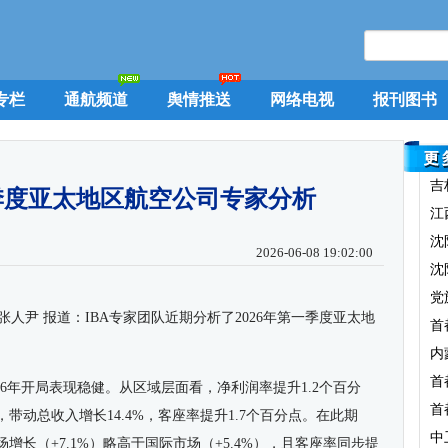
专栏
通航频道
舆情推送
网络电视
报刊图书
吉
季度亚太地区航空公司专家分析
江
沈
2026-06-08 19:02:00
沈
党
张人尹 报道：
IBA专家团队近期
分析了2026年第一季度
亚太地
首
内
首
26年开局表现稳健。从区域层面看，净利润率提升1.2个百分
首
，带动总收入增长14.4%，客座率提升1.7个百分点。在此期
中
增长（+7.1%）略高于国际市场（+5.4%），且客座率同步提