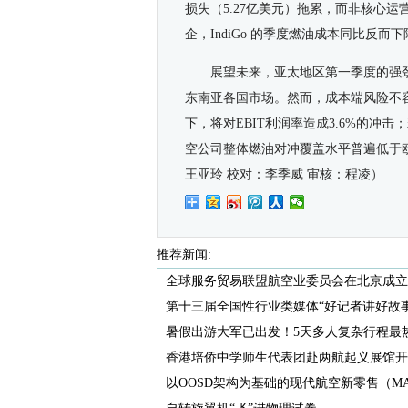
损失（5.27亿美元）拖累，而非核心
企，IndiGo 的季度燃油成本同比反而下降
展望未来，亚太地区
第
一季度的强
东南亚
各国
市场。然而，成本端风险不
下，将对EBIT利润率造成3.6%的冲击
空公司整体燃油对冲覆盖水平普遍低于
王亚玲 校对：李季威 审核：程凌）
推荐新闻:
全球服务贸易联盟航空业委员会在北京成立
第十三届全国性行业类媒体“好记者讲好故事”.
暑假出游大军已出发！5天多人复杂行程最
香港培侨中学师生代表团赴两航起义展馆开展
以OOSD架构为基础的现代航空新零售（MAR