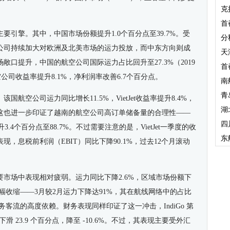
克
首
主要引擎
。
其中
，
中国市场份额提升1.0个百分点至39.7%。受
分
公司
持续加大对欧洲及北美市场的运力投放，而中东方向则成
天
场敞口提升，
中国
的航空公司
国际运力占比回升至27.3%（2019
首
空公司
收益率提升8.1%，净利润率改善6.7个百分点。
南
青
。该国航空公司
运力同比增长11.5%，VietJet收益率提升8.4%，
湖
这也进一步印证了
越南
的航空公司
高订单储备
量
的合理性——
四
.4个百分点至88.7%。不过需要注意的是，VietJet一季度的收
东
表现，
息税前利润（EBIT）
同比下降90.1%，过去12个月滚动
要
市场中表现相对疲弱。运力同比下降2.6%，区域市场份额下
幅收缩——3月较2月运力下降达91%，其在航线网络中的占比
务客流的高度依赖。财务表现同样印证了这一冲击，IndiGo
第
滑 23.9 个百分点，降至 -10.6%。不过，
其
表现主要受外汇