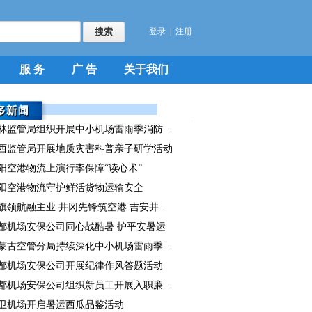
登录
|
注册
服 务
广 告
关于我们
林监管局组织开展中小机场雷雨季消防...
西监管局开展地质灾害科普亲子研学活动
阳空港物流上演行李保障“读心术”
阳空港物流守护鲜活货物运输安全
旗领航融主业 井冈先锋筑空港 吉安井...
都机场安保公司同心战酷暑 护平安暑运
蒙古空管分局持续深化中小机场雷雨季...
都机场安保公司开展纪律作风答题活动
都机场安保公司组织新员工开展入职廉...
卫机场开启暑运西瓜品鉴活动