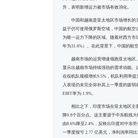
升，表明新增运力被市场有效消化。
中国
和
越南
是亚太地区市场
增长的
益于仍可使用俄罗斯空域，中国
的航空
为唯一运力下降的区域。随着对西方市
年为31.6%）。在此背景下，中国
的航
越南市场的运营增速领跑
亚太地区
显示出
越南
市场持续强劲的需求动能。
在役机队规模增长9.5%，机队利用率提升3
入表现仍未完全弥补其上一季度的疲弱
EBIT率为-1.9%。
相比之下，印度市场在亚太
地区主
降0.8个百分点。这主要源于中东航线大
由8.6%降至2.4%，反映出
印度
对中东劳
一
季度报亏 2.77 亿美元，净利润率同比下