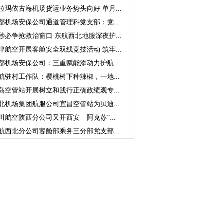
拉玛依古海机场货运业务势头向好 单月...
都机场安保公司通道管理科党支部：党...
秒必争抢救治窗口 东航西北地服深夜护...
津航空开展客舱安全双线竞技活动 筑牢...
都机场安保公司：三重赋能添动力护航...
航驻村工作队：樱桃树下种辣椒，一地...
岛空管站开展树立和践行正确政绩观专...
北机场集团航服公司宜昌空管站为贝迪...
川航空陕西分公司又开西安—阿克苏“...
航西北分公司客舱部乘务三分部党支部...