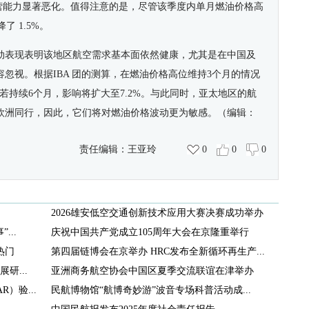
运营能力显著恶化。值得注意的是，尽管该季度内单月燃油价格高
了 1.5%。
劲表现表明
该地区航空
需求基本面依然健康，尤其是在中国及
容忽视。
根据IBA 团的
测算，在燃油价格高位维持3个月的
情况
；若持续6个月，影响将扩大至7.2%。与此同时，亚太
地区的
航
欧洲同行，
因此，它们将
对燃油价格波动更为敏感。
（编辑：
责任编辑：
王亚玲
0
0
0
2026雄安低空交通创新技术应用大赛决赛成功举办
..
庆祝中国共产党成立105周年大会在京隆重举行
热门
第四届链博会在京举办 HRC发布全新循环再生产...
研...
亚洲商务航空协会中国区夏季交流联谊在津举办
）验...
民航博物馆“航博奇妙游”波音专场科普活动成...