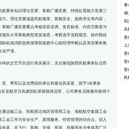
青
民航乘务知识理论竞赛、客舱广播竞赛、特情处置能力竞赛三
湖
能力。理论竞赛涵盖民航规章、客舱安全、急救求生等内容，
四
；客舱广播竞赛重点考核语音语调、发音标准、内容完整度与
东
冒烟失火等客舱典型突发场景，考察选手流程规范、操作熟练
首
国际机场消防急救保障部急救中心副经理申帆以及资深乘务教
上
专业严谨。
首
首
多样的文艺节目进行风采展示，充分展现陕西民航乘务队伍昂
首
民
、亚、季军以及优秀组织单位和最佳风采奖，授予3名乘务
航长安航空
汉风唐韵队
荣获团体冠军，公司乘务员陈雅辛获得个
交通运输工会、民航西北地区管理局工会、海航航空集团工会
准工会工作与安全生产、真情服务、经营管理的结合点、切入
设改革，在飞行、客舱、安保、签派、地服等各业务体系广泛