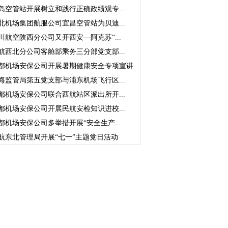
岛空管站开展树立和践行正确政绩观专...
北机场集团航服公司宜昌空管站为贝迪...
川航空陕西分公司又开西安—阿克苏“...
航西北分公司客舱部乘务三分部党支部...
都机场安保公司开展暑期健康安全专项宣讲
海监管局第五党支部与浦东机场飞行区...
都机场安保公司联合西航站区派出所开...
都机场安保公司开展民航安检知识进校...
都机场安保公司多举措开展“安全生产...
航东北管理局开展“七一”主题党日活动