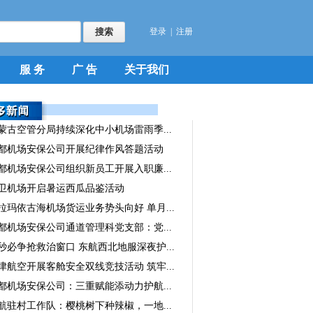
登录
|
注册
服 务
广 告
关于我们
蒙古空管分局持续深化中小机场雷雨季...
都机场安保公司开展纪律作风答题活动
都机场安保公司组织新员工开展入职廉...
卫机场开启暑运西瓜品鉴活动
拉玛依古海机场货运业务势头向好 单月...
都机场安保公司通道管理科党支部：党...
秒必争抢救治窗口 东航西北地服深夜护...
津航空开展客舱安全双线竞技活动 筑牢...
都机场安保公司：三重赋能添动力护航...
航驻村工作队：樱桃树下种辣椒，一地...