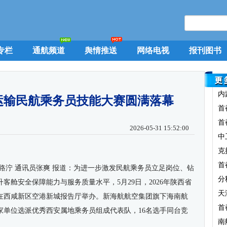
专栏
通航频道
舆情推送
网络电视
报刊图书
内
通运输民航乘务员技能大赛圆满落幕
首
首
2026-05-31 15:52:00
中
克
首
路泞 通讯员张爽 报道：
为进一步激发民航乘务员立足岗位、钻
分
客舱安全保障能力与服务质量水平，5月29日，2026年陕西省
天
在西咸新区空港新城报告厅举办。新海航航空集团旗下海南航
首
家单位选派优秀西安属地乘务员组成代表队，16名选手同台竞
南