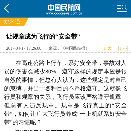
姚永强
让规章成为飞行的“安全带”
频道
头条
要闻
国内
国际
行业
2017-04-17 17:26:00
来源：《中国民航报》
T 大
T 小
动态
直播
航图
智库
专题
在高速公路上行车，系好安全带，事故对人
频
投诉
员的伤害会减少80%。遵守这样的规定本应是很
自然的事情，但总有人认为，这些规定是对自己
的束缚，并出于各种目的不严格遵守。这就像飞
行员和规章的关系，飞行员应该严格遵守规章，
但总有人违反规章。规章是飞行真正的“安全
带”，如何让广大飞行员养成“一上机就系好安全
带”的习惯呢？