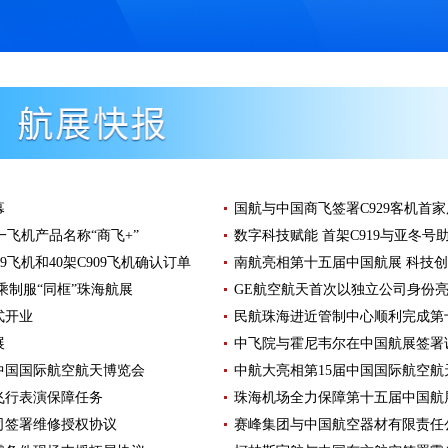
幕
国航与中国商飞签署C929客机首
统一飞机产品名称“商飞+”
数字科技赋能 首架C919与亚冬号
9飞机和40架C909飞机确认订单
南航亮相第十五届中国航展 科技
乘制服“同框”珠海航展
GE航空航天首次以独立公司身份
式开业
民航珠海进近管制中心顺利完成第十
展
中飞院与霍尼韦尔在中国航展签署
中国国际航空航天博览会
中航大亮相第15届中国国际航空航
飞行表演保障任务
珠海机场全力保障第十五届中国航
司签署维修授权协议
赛峰集团与中国航空器材有限责任