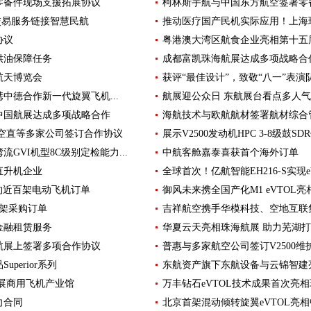
零备件现场支援拓展协议
柯林斯宇航与中国东方航空签署零备
交易服务链接智慧民航
推动医疗国产民机实际应用！上海
协议
粤港澳大湾区航食企业亮相第十五
供油保障任务
成都富凯珠海航展达成多项战略合
航天博览会
获评“最佳设计”，致敬“八一”表演队
中德合作新一代旋翼飞机...
航展迎公众日 东航展台看点多人
中国航展达成多项战略合作
海航技术与欧航航材签署航材综合
空直等多家公司签订合作协议
展示V2500发动机HPC 3-8级鼓S
GVI机型8C级别定检能力...
中航客舱嘉泰喜获首个海外订单
直升机企业
全球首次！亿航智能EH216-S实现
签约近百架电动飞机订单
御风未来携全国产化M1 eVTOL
0架采购订单
吉祥航空携手华模科技、空地互联
金融租赁服务
华夏云天亮相珠海航展 助力芜湖
航展上签署多项合作协议
普惠与多家航空公司签订V2500维
perior系列
东航资产旗下东航设备与云锦智建
展商用飞机产业馆
万丰钻石eVTOL技术成果首次亮
向合同
北京首架混动倾转旋翼eVTOL亮