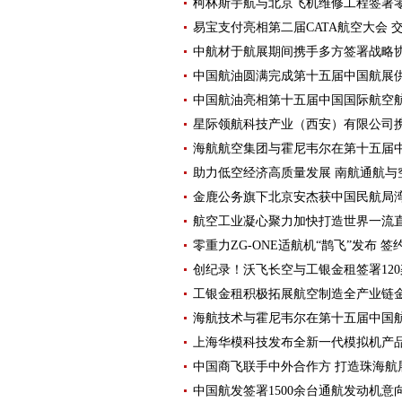
柯林斯宇航与北京飞机维修工程签署
易宝支付亮相第二届CATA航空大会 
中航材于航展期间携手多方签署战略
中国航油圆满完成第十五届中国航展
中国航油亮相第十五届中国国际航空
星际领航科技产业（西安）有限公司携
海航航空集团与霍尼韦尔在第十五届
助力低空经济高质量发展 南航通航与
金鹿公务旗下北京安杰获中国民航局湾流
航空工业凝心聚力加快打造世界一流
零重力ZG-ONE适航机“鹊飞”发布 
创纪录！沃飞长空与工银金租签署12
工银金租积极拓展航空制造全产业链
海航技术与霍尼韦尔在第十五届中国
上海华模科技发布全新一代模拟机产品Su
中国商飞联手中外合作方 打造珠海航
中国航发签署1500余台通航发动机意