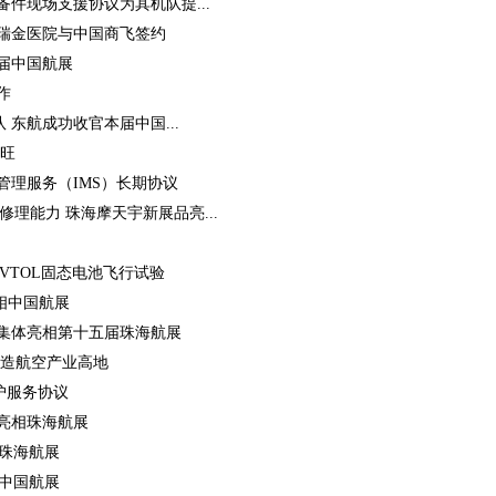
件现场支援协议为其机队提...
瑞金医院与中国商飞签约
届中国航展
作
 东航成功收官本届中国...
气旺
管理服务（IMS）长期协议
DR修理能力 珠海摩天宇新展品亮...
eVTOL固态电池飞行试验
亮相中国航展
集体亮相第十五届珠海航展
打造航空产业高地
护服务协议
亮相珠海航展
相珠海航展
相中国航展