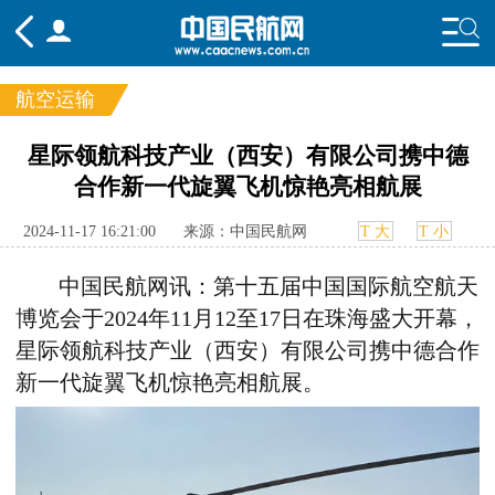
航空运输
频道
星际领航科技产业（西安）有限公司携中德
合作新一代旋翼飞机惊艳亮相航展
头条
要闻
国内
国际
行业
态
航图
智库
专题
舆情
2024-11-17 16:21:00
来源：中国民航网
T 大
T 小
中国民航网讯：第十五届中国国际航空航天
博览会于2024年11月12至17日在珠海盛大开幕
，
星际领航科技产业（西安）有限公司携中德合作
新一代旋翼飞机惊艳亮相航展
。