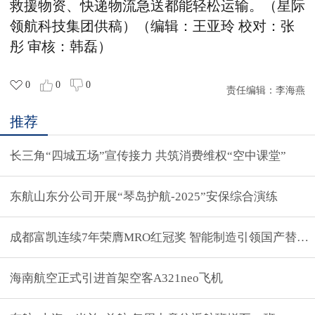
救援物资、快递物流急送都能轻松运输。（
星际
领航科技集团供稿）
（编辑：王亚玲 校对：张
彤 审核：韩磊）
0
0
0
责任编辑：
李海燕
推荐
长三角“四城五场”宣传接力 共筑消费维权“空中课堂”
东航山东分公司开展“琴岛护航-2025”安保综合演练
成都富凯连续7年荣膺MRO红冠奖 智能制造引领国产替代
海南航空正式引进首架空客A321neo飞机