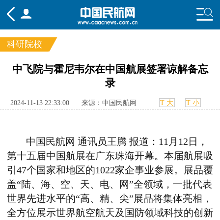
科研院校
频道
中飞院与霍尼韦尔在中国航展签署谅解备忘
录
头条
要闻
国内
国际
行业
态
航图
智库
专题
舆情
2024-11-13 22:33:00
来源：中国民航网
T 大
T 小
中国民航网 通讯员王腾 报道：
11月12日，
第十五届中国航展在广东珠海开幕。本届航展吸
引47个国家和地区的1022家企事业参展。展品覆
盖“陆、海、空、天、电、网”全领域，一批代表
世界先进水平的“高、精、尖”展品将集体亮相，
全方位展示世界航空航天及国防领域科技的创新