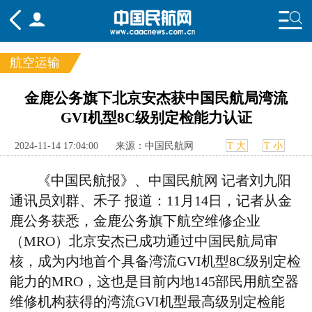
航空运输
频道
金鹿公务旗下北京安杰获中国民航局湾流
GVI机型8C级别定检能力认证
头条
要闻
国内
国际
行业
态
航图
智库
专题
舆情
2024-11-14 17:04:00
来源：中国民航网
T 大
T 小
《中国民航报》、中国民航网 记者刘九阳
通讯员刘群、禾子 报道：11月14日，记者从
金
鹿公务
获悉，金鹿公务
旗下
航空维修企业
（MRO）
北京安杰
已
成功通过中国民航局审
核，成为内地首个具备湾流GVI机型8C级别定检
能力的MRO，这也是目前内地145部
民用航空器
维修机构
获得的
湾流GVI机型最高级别定检能