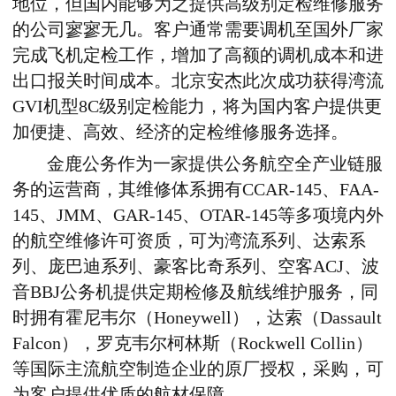
地位
，
但国内能够
为之
提供高级别定检维修服务
的公司寥寥无几。客户
通常
需要调机至
国外
厂家
完成
飞机
定检工作，增加了高额的调机成本和进
出口报关时间成本。北京安杰此次成功获得湾流
GVI机型8C级别定检能力，
将
为国内客户提供更
加便捷、高效、经济的定检维修服务选择。
金鹿公务
作为一家提供公务航空全产业链服
务的运营商，其
维修体系拥有CCAR-145、FAA-
145、JMM、GAR-145、OTAR-145等多项境内外
的航空维修许可资质，可为湾流系列、达索系
列、庞巴迪系列、豪客比奇系列、空客ACJ、波
音BBJ公务机提供定期检修及航线维护服务，同
时拥有霍尼韦尔（Honeywell），达索（Dassault
Falcon），罗克韦尔柯林斯（Rockwell Collin）
等国际主流航空制造企业的原厂授权，采购，可
为客户提供优质的航材保障。