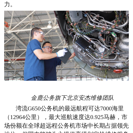
力。
金鹿公务旗下北京安杰维修团队
湾流G650
公务机的
最远航程
可达
7000海里
（
12964公里
），
最大巡航速度
达
0.925马赫
，市
场份额
在
全球超远程
公务机市场中
长期
占据领先