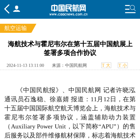
航空运输
频道
海航技术与霍尼韦尔在第十五届中国航展上
签署多项合作协议
头条
要闻
国内
国际
行业
态
航图
智库
专题
舆情
2024-11-13 13:11:00
来源：中国民航网
T 大
T 小
《中国民航报
》、
中国民航网 记者许晓泓
通讯员石逸稳、徐嘉婧 报道：11月12日，在第
十五届中国国际航空航天博览会上，海航技术与
霍尼韦尔签署多项协议，涵盖辅助动力装置
（Auxiliary Power Unit，以下简称“APU”）的售
后服务以及部件维修航材保障，标志着海航技术