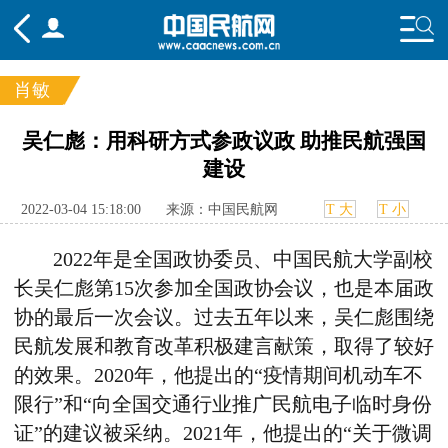
肖敏
频道
吴仁彪：用科研方式参政议政 助推民航强国
建设
头条
要闻
国内
国际
行业
态
航图
智库
专题
舆情
2022-03-04 15:18:00
来源：中国民航网
T 大
T 小
2022年是全国政协委员、中国民航大学副校
长吴仁彪第15次参加全国政协会议，也是本届政
协的最后一次会议。过去五年以来，吴仁彪围绕
民航发展和教育改革积极建言献策，取得了较好
的效果。2020年，他提出的“疫情期间机动车不
限行”和“向全国交通行业推广民航电子临时身份
证”的建议被采纳。2021年，他提出的“关于微调