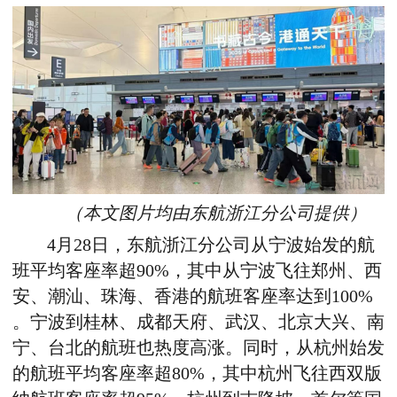
（本文图片均由东航浙江分公司提供）
4月28日，东航
浙江分公司
从宁波始发的航
班平均客座率超90%，其中从宁波飞往郑州、
西
安、潮汕、珠海、香港
的
航班客座率达到100%
。
宁波到
桂林、成都天府、武汉、
北京
大兴、南
宁、台北
的
航班也热度高涨。
同时，
从杭州始发
的航班平均客座率超80%，其中杭州飞往西双版