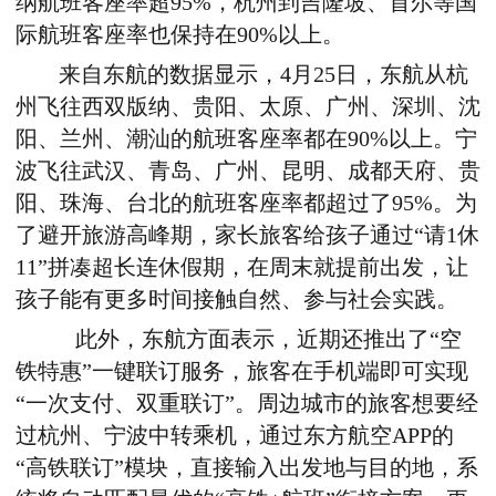
纳航班客座率超95%，杭州到吉隆坡、首尔等国
际航班客座率也保持在90%以上。
来自东航的数据显示，4月25日，东航从杭
州飞往西双版纳、贵阳、太原、广州、深圳、沈
阳、兰州、潮汕的航班客座率都在90%以上
。
宁
波飞往武汉、青岛、广州、昆明、成都天府、贵
阳、珠海、台北的航班客座率都超过了95%。为
了避开旅游高峰期，家长
旅客
给孩子通过“请1休
11”拼凑超长连休假期，在周末就提前出发，让
孩子能有更多时间接触自然、参与社会实践。
此外，
东航方面表示，近期
还
推出了“空
铁特惠”一键联订服务
，
旅客在手机端即可实现
“一次支付、双重联订”。周边城市
的
旅客想要经
过杭州、宁波中转乘机，通过东方航空APP的
“高铁联订”模块，直接输入出发地与目的地，系