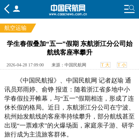
航空运输
频道
学生春假叠加“五一”假期 东航浙江分公司始
航线客座率攀升
头条
要闻
国内
国际
行业
态
航图
智库
专题
舆情
2026-04-28 17:09:00
来源：中国民航网
T 大
T 小
《
中国民航报
》、
中国民航网
记者
赵瑜
通
讯员郑雨婷、俞铮
报道：
随着浙江省多地中小
学春假拉开帷幕，与“五一”假期相连，
形成了
连
休长假的格局。近日
，
东航
浙江分公司
在宁波、
杭州始发航线的客座率持续攀升，部分航线甚至
出现“一票难求”的火爆场面，家庭亲子游、研学
旅行成为主流旅客群体。