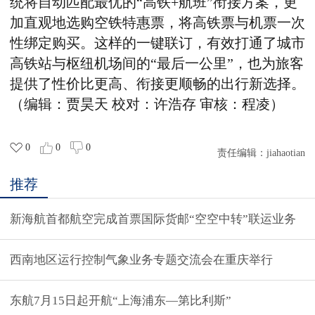
统将自动匹配最优的“高铁+航班”衔接方案，更
加直观地选购空铁特惠票，将高铁票与机票一次
性绑定购买。这样的一键联订
，
有效打通了城市
高铁站与枢纽机场间的“最后一公里”，也为旅客
提供了性价比更高、衔接更顺畅的出行新选择。
（编辑：
贾昊天
校对：
许浩存
审核
：
程凌
）
0
0
0
责任编辑：
jiahaotian
推荐
新海航首都航空完成首票国际货邮“空空中转”联运业务
西南地区运行控制气象业务专题交流会在重庆举行
东航7月15日起开航“上海浦东—第比利斯”