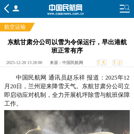
航空运输
频道
东航甘肃分公司以雪为令保运行，早出港航
班正常有序
头条
要闻
国内
国际
行业
态
航图
智库
专题
舆情
2025-12-20 13:28:00
来源：中国民航网
T 大
T 小
中国民航网 通讯员赵乐祥 报道：2025年12
月20日，兰州迎来降雪天气。东航甘肃分公司立
即启动应对机制，全力开展机坪除雪与航班保障
工作。