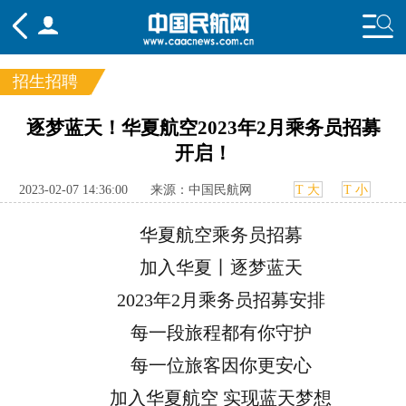
招生招聘
频道
逐梦蓝天！华夏航空2023年2月乘务员招募
开启！
头条
要闻
国内
国际
行业
态
航图
智库
专题
舆情
2023-02-07 14:36:00
来源：中国民航网
T 大
T 小
华夏航空乘务员招募
加入华夏丨逐梦蓝天
2023年2月乘务员招募安排
每一段旅程都有你守护
每一位旅客因你更安心
加入华夏航空 实现蓝天梦想