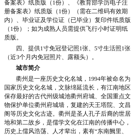
备案表》纸质版（1份）、《教育部学历电子注
册备案表》纸质版（1份）（需在二维码有效期
内）、毕业证及学位证（已毕业）复印件纸质版
（1份）；如为成熟人员需提供飞行小时证明纸
质版。
四、提供1寸免冠登记照1张、5寸生活照1张
（近3个月内免冠照片、露额头）。
城市简介
衢州是一座历史文化名城，1994年被命名为
国家历史文化名城，文脉绵延流长，有江南地区
保存最好的古代州级城池衢州府城、全国重点文
物保护单位衢州府城墙，复建的天王塔院、文昌
阁等历史文化古迹。衢州是圣人孔子后裔的世居
地和第二故乡，是儒学文化在江南的传播中心，
历史上儒风浩荡、人才辈出，素有“东南阙里、