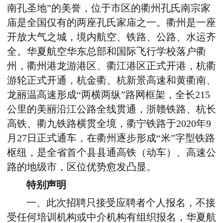
南孔圣地”的美誉，位于市区的衢州孔氏南宗家
庙是全国仅有的两座孔氏家庙之一。衢州是一座
开放大气之城，境内航空、铁路、公路、水运齐
全。华夏航空华东总部和国际飞行学校落户衢
州，衢州港龙游港区、衢江港区正式开港，杭衢
游轮正式开通，杭金衢、杭新景高速和黄衢南、
龙丽温高速形成“两横两纵”路网框架，全长215
公里的美丽沿江公路全线贯通，浙赣铁路、杭长
高铁、衢九铁路横贯全境，衢宁铁路于2020年9
月27日正式通车，在衢州逐步形成“米”字型铁路
枢纽，是全省首个县县通高铁（动车）、高速公
路的地级市，区位优势愈发凸显。
特别声明
一、此次招聘只接受应聘者个人报名，不接
受任何培训机构或中介机构有组织报名，华夏航