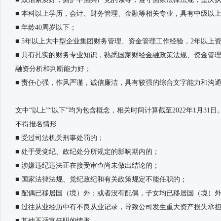
■ 本科以上学历，会计、财务管理、金融等相关专业，具有中级以
■ 年龄40周岁以下；
■ 5年以上大中型企业集团财务管理、资金管理工作经验，2年以
■ 具有扎实的财务专业知识，熟悉国家财经金融政策法规、资金管
融资分析和判断能力好；
■ 责任心强，作风严谨，诚信廉洁，具有较强的综合文字能力和沟
文中“以上”“以下”均为包含概念，相关时间计算截至2022年1月31日
不得报名情形
■ 受过司法机关刑事处罚的；
■ 处于受党纪、政纪处分所规定的影响期内的；
■ 涉嫌违纪违法正在接受审查尚未做出结论的；
■ 国家法律法规、党纪政纪和有关政策规定不能任职的；
■ 配偶已移居国（境）外；或者没有配偶，子女均已移居国（境）
■ 过往从业经历中有不良从业记录，导致公司发生重大资产损失承
■ 其他不适宜任职的情形。