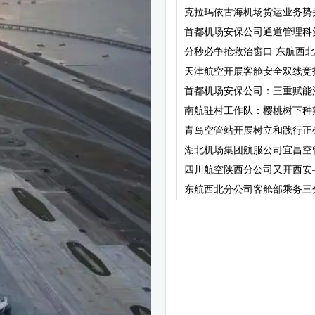
克拉玛依古海机场货运业务势头向
首都机场安保公司通道管理科党
分秒必争抢救治窗口 东航西北地
天津航空开展客舱安全双线竞技活
首都机场安保公司：三重赋能添
南航驻村工作队：樱桃树下种辣
青岛空管站开展树立和践行正确
湖北机场集团航服公司宜昌空管
四川航空陕西分公司又开西安—阿
东航西北分公司客舱部乘务三分