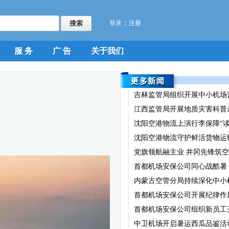
登录
|
注册
服 务
广 告
关于我们
吉林监管局组织开展中小机场雷
江西监管局开展地质灾害科普
沈阳空港物流上演行李保障“读
沈阳空港物流守护鲜活货物运
党旗领航融主业 井冈先锋筑空港
首都机场安保公司同心战酷暑
内蒙古空管分局持续深化中小机
首都机场安保公司开展纪律作
首都机场安保公司组织新员工开
中卫机场开启暑运西瓜品鉴活