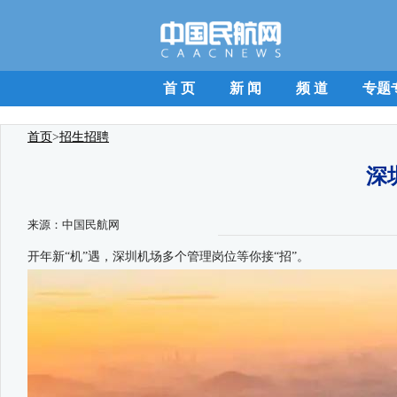
首 页
新 闻
频 道
专题
首页
>
招生招聘
深
来源：
中国民航网
开年新“机”遇，深圳机场多个管理岗位等你接“招”。