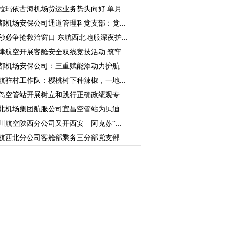
拉玛依古海机场货运业务势头向好 单月...
都机场安保公司通道管理科党支部：党...
秒必争抢救治窗口 东航西北地服深夜护...
津航空开展客舱安全双线竞技活动 筑牢...
都机场安保公司：三重赋能添动力护航...
航驻村工作队：樱桃树下种辣椒，一地...
岛空管站开展树立和践行正确政绩观专...
北机场集团航服公司宜昌空管站为贝迪...
川航空陕西分公司又开西安—阿克苏“...
航西北分公司客舱部乘务三分部党支部...