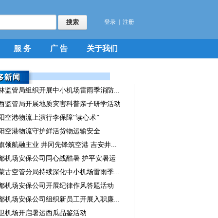
登录
|
注册
服 务
广 告
关于我们
林监管局组织开展中小机场雷雨季消防...
西监管局开展地质灾害科普亲子研学活动
阳空港物流上演行李保障“读心术”
阳空港物流守护鲜活货物运输安全
旗领航融主业 井冈先锋筑空港 吉安井...
都机场安保公司同心战酷暑 护平安暑运
蒙古空管分局持续深化中小机场雷雨季...
都机场安保公司开展纪律作风答题活动
都机场安保公司组织新员工开展入职廉...
卫机场开启暑运西瓜品鉴活动