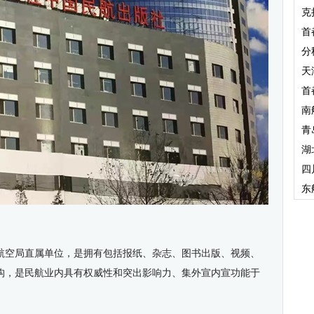
克
首
分
天
首
南
青
湖
四
东
航空局直属单位，是拥有包括报纸、杂志、图书出版、视频、
构，是民航业内具有权威性和突出影响力、集外宣内宣功能于