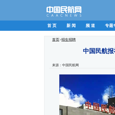
首 页
新 闻
频 道
专题
首页
>
招生招聘
中国民航报
来源：
中国民航网