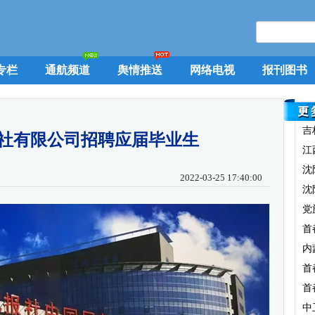
专栏
通航频道
舆情推送
网络电视
报刊图书
吉
社有限公司招聘应届毕业生
江
沈
2022-03-25 17:40:00
沈
党
首
内
首
首
中