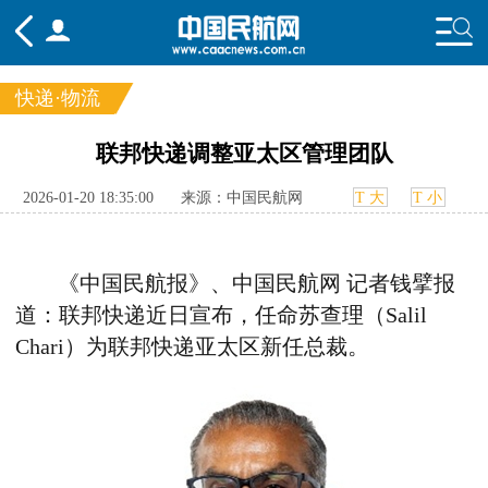
快递·物流
频道
联邦快递调整亚太区管理团队
头条
要闻
国内
国际
行业
2026-01-20 18:35:00
来源：中国民航网
T 大
T 小
态
航图
智库
专题
舆情
《中国民航报》、中国民航网 记者钱擘报
道：联邦快递近日宣布，任命苏查理（
Salil
Chari
）为联邦快递亚太区新任总裁。