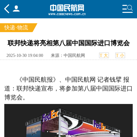
快递·物流
频道
联邦快递将亮相第八届中国国际进口博览会
头条
要闻
国内
国际
行业
2025-10-30 19:04:00
来源：中国民航网
T 大
T 小
态
航图
智库
专题
舆情
《中国民航报》、中国民航网 记者钱擘
报
道
：联邦快递宣布，将参加第八届中国国际进口
博览会。