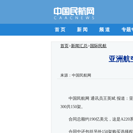
首 页
新 闻
频 道
专题
首页
>
新闻汇总
>
国际民航
亚洲航空
来源：
中国民航网
中国民航网 通讯员
王英斌 报道：
300
共
150
架。
合同总额约
190
亿美元，这是
A220
合同中还包括另外
150
架购买选择权