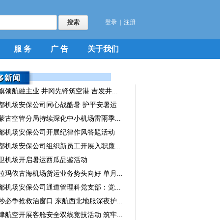
登录
|
注册
服 务
广 告
关于我们
旗领航融主业 井冈先锋筑空港 吉发井...
都机场安保公司同心战酷暑 护平安暑运
蒙古空管分局持续深化中小机场雷雨季...
都机场安保公司开展纪律作风答题活动
都机场安保公司组织新员工开展入职廉...
卫机场开启暑运西瓜品鉴活动
拉玛依古海机场货运业务势头向好 单月...
都机场安保公司通道管理科党支部：党...
秒必争抢救治窗口 东航西北地服深夜护...
津航空开展客舱安全双线竞技活动 筑牢...