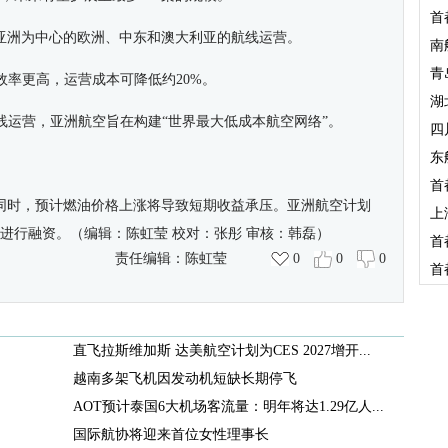
首
亚洲为中心的欧洲、中东和澳大利亚的航线运营。
南
青
效率更高，运营成本可降低约
20%
。
湖
线运营，亚洲航空旨在构建“世界最大低成本航空网络”。
四
东
首
同时，预计燃油价格上涨将导致短期收益承压。亚洲航空计划
上
进行融资。（编辑：陈虹莹
校对：张彤
审核：韩磊）
首
责任编辑：
陈虹莹
0
0
0
首
直飞拉斯维加斯 达美航空计划为CES 2027增开...
越南多架飞机因发动机短缺长期停飞
AOT预计泰国6大机场客流量：明年将达1.29亿人...
国际航协将迎来首位女性理事长