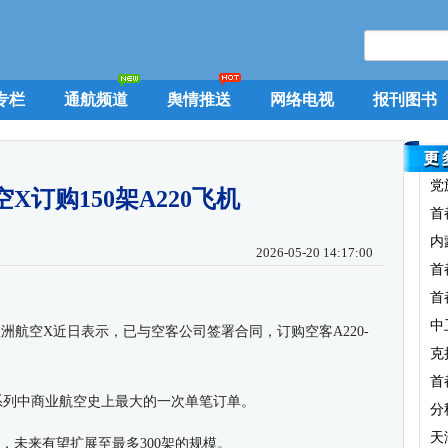
专栏
通航频道
舆情推送
网络电视
报刊图书
党
X订购150架A220飞机
首
内
2026-05-20 14:17:00
首
首
中
亚洲航空
X
近日表示，已与空客公司签署合同，订购空客
A220-
克
首
系列中商业航空史上最大的一次单笔订单。
分
天
，未来有望扩展至最多
300
架的规模。