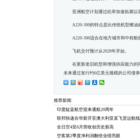
亚洲航空计划通过此举加速拓展以
A220-300
的特点是比传统机型燃油
A220-300
适合在地方城市和中程航
飞机交付预计从
2028
年开始。
在更新老旧机型和增强供应能力的
未来通过发行约
6
亿美元规模的公司债券
推荐新闻:
印度靛蓝航空迎来通航20周年
联邦快递在华新开至澳大利亚直飞货运航线
全日空4至6月营收创历史新高
空客第2季度净利润翻倍业绩亮眼