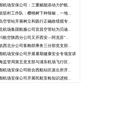
都机场安保公司：三重赋能添动力护航...
航驻村工作队：樱桃树下种辣椒，一地...
岛空管站开展树立和践行正确政绩观专...
北机场集团航服公司宜昌空管站为贝迪...
川航空陕西分公司又开西安—阿克苏“...
航西北分公司客舱部乘务三分部党支部...
都机场安保公司开展暑期健康安全专项宣讲
海监管局第五党支部与浦东机场飞行区...
都机场安保公司联合西航站区派出所开...
都机场安保公司开展民航安检知识进校...