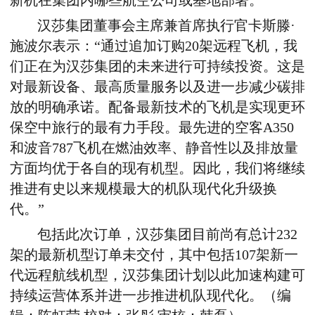
新机在集团内哪些航空公司或基地部署。
汉莎集团董事会主席兼首席执行官卡斯滕·
施波尔表示：“通过追加订购
20
架远程飞机，我
们正在为汉莎集团的未来进行可持续投资。这是
对最新设备、最高质量服务以及进一步减少碳排
放的明确承诺。配备最新技术的飞机是实现更环
保空中旅行的最有力手段。最先进的空客
A350
和波音
787
飞机在燃油效率、静音性以及排放量
方面均优于各自的现有机型。因此，我们将继续
推进有史以来规模最大的机队现代化升级换
代。”
包括此次订单，汉莎集团目前尚有总计
232
架的最新机型订单未交付，其中包括
107
架新一
代远程航线机型，汉莎集团计划以此加速构建可
持续运营体系并进一步推进机队现代化。（编