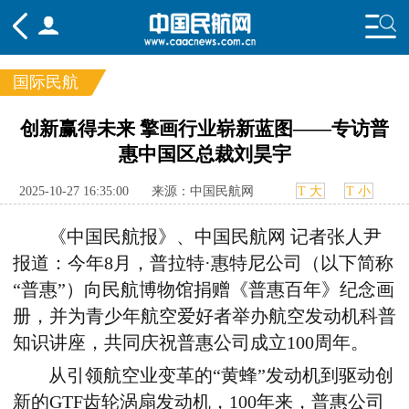
国际民航
频道
创新赢得未来 擎画行业崭新蓝图——专访普
惠中国区总裁刘昊宇
头条
要闻
国内
国际
行业
态
航图
智库
专题
舆情
2025-10-27 16:35:00
来源：中国民航网
T 大
T 小
《中国民航报》、中国民航网 记者张人尹
报道：今年8月，普拉特·惠特尼公司（以下简称
“普惠”）向民航博物馆捐赠《普惠百年》纪念画
册，并为青少年航空爱好者举办航空发动机科普
知识讲座，共同庆祝普惠公司成立100周年。
从引领航空业变革的“黄蜂”发动机到驱动创
新的GTF齿轮涡扇发动机，100年来，普惠公司