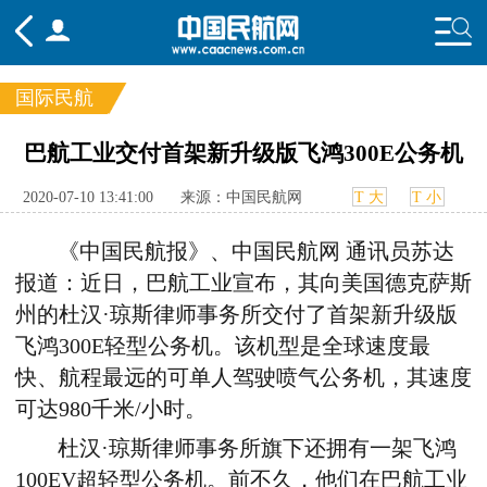
国际民航
频道
巴航工业交付首架新升级版飞鸿300E公务机
头条
要闻
国内
国际
行业
2020-07-10 13:41:00
来源：中国民航网
T 大
T 小
态
航图
智库
专题
舆情
《中国民航报》、中国民航网 通讯员苏达
报道：近日，巴航工业宣布，其向美国德克萨斯
州的杜汉·琼斯律师事务所交付了首架新升级版
飞鸿300E轻型公务机。该机型是全球速度最
快、航程最远的可单人驾驶喷气公务机，其速度
可达980千米/小时。
杜汉·琼斯律师事务所旗下还拥有一架飞鸿
100EV超轻型公务机。前不久，他们在巴航工业