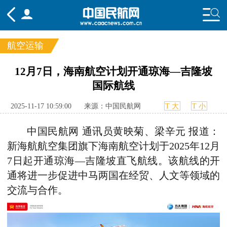
航空运输
频道
12月7日，海南航空计划开通琼海—吉隆坡
国际航线
头条
要闻
国内
国际
行业
态
航图
智库
专题
舆情
2025-11-17 10:59:00
来源：中国民航网
T 大
T 小
中国民航网 通讯员
黄映菊、梁辛元 报道：
新海航航空集团旗下
海南航空计划于2025年12月
7日起开通琼海—吉隆坡直飞航线。
该航线的开
通将进一步促进中马两国在经贸、人文等领域的
交流与合作。