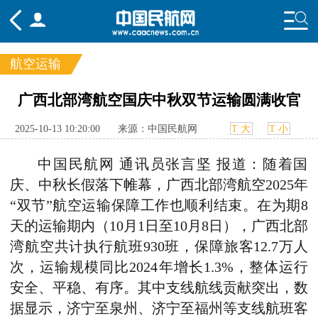
航空运输
频道
广西北部湾航空国庆中秋双节运输圆满收官
头条
要闻
国内
国际
行业
2025-10-13 10:20:00
来源：中国民航网
T 大
T 小
态
航图
智库
专题
舆情
中国民航网 通讯员张言坚 报道：随着国
庆、中秋长假落下帷幕，广西北部湾航空2025年
“双节”航空运输保障工作也顺利结束。在为期8
天的运输期内（10月1日至10月8日），广西北部
湾航空共计执行航班930班，保障旅客12.7万人
次，运输规模同比2024年增长1.3%，整体运行
安全、平稳、有序。其中支线航线贡献突出，数
据显示，济宁至泉州、济宁至福州等支线航班客