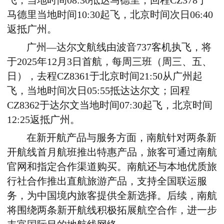
飞，当地时间08:30抵达马德里，回程CZ378于
马德里当地时间10:30起飞，北京时间
次日
06:40
返抵广州。
广州
—
达尔文航线由波音
737客机执飞，
将
于2025年12月3日首航，
每周三班（周三、五、
日
），去程CZ8361于北京时间21:50从广州起
飞，当地时间
次日
05:55抵达达尔文；回程
CZ8362于达尔文当地时间07:30起飞，北京时间
12:25返抵广州。
在新开航产品与
服务
方面，
南航针对两条新
开航线首月航班推出特惠产品，旅客可通过南航
官网和指定合作渠道购买。
南航还
与本地
优质
旅
行社合作推出直航旅游产品，
支持
全国联运
服
务
，为中国境内旅客提供全新选择。
后续
，南航
将围绕两条新开航线积极拓展航空合作，进一步