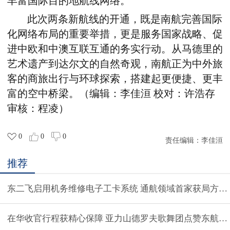
丰富国际目的地航线网络。
此次两条新航线的开通，
既
是南航
完善
国际
化网络布局的重要
举措
，更是服务国家战略、促
进中欧
和
中澳互联
互通
的务实
行动
。从马德里的
艺术遗产到达尔文的自然奇观，南航正为中外旅
客的商旅出行与
环球
探索，搭建起更便捷、
更
丰
富的空中
桥梁
。
（编辑：李佳洹
校对：许浩存
审核：程凌）
0
0
0
责任编辑：
李佳洹
推荐
东二飞启用机务维修电子工卡系统 通航领域首家获局方认
在华收官行程获精心保障 亚力山德罗夫歌舞团点赞东航江