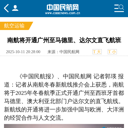
航空运输
频道
南航将开通广州至马德里、达尔文直飞航班
头条
要闻
国内
国际
行业
2025-10-11 20:28:00
来源：中国民航网
T 大
T 小
态
航图
智库
专题
舆情
《中国民航报》、中国民航网
记者郭瑛
报
道：记者从南航冬春新航线推介会上获悉，南航
将于2025年冬春航季正式开通广州至西班牙首都
马德里、澳大利亚北部门户达尔文的直飞航线
。
新航线的开通将进一步加强
中国与欧洲、大洋洲
的经贸
合作
与人文
交流
。