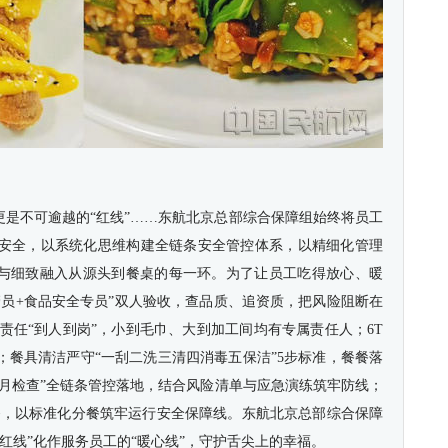
更是不可逾越的“红线”……东航北京总部综合保障组始终将员工
安全，以系统化思维构建全链条安全管控体系，以精细化管理
谨与细致融入从源头到餐桌的每一环。为了让员工吃得放心、暖
管员+食品安全专员”双人验收，查品质、追资质，把风险阻断在
责任“到人到岗”，小到毛巾、大到加工间均有专属责任人；6T
；餐具清洁严守“一刮二洗三清四消毒五保洁”5步标准，餐餐落
、月检查”全链条管控落地，结合风险清单与应急演练筑牢防线；
餐，以标准化分餐筑牢运行安全保障线。东航北京总部综合保障
红线”化作服务员工的“暖心线”，守护舌尖上的幸福。