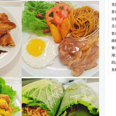
克
首
分
天
首
南
青
湖
四
东