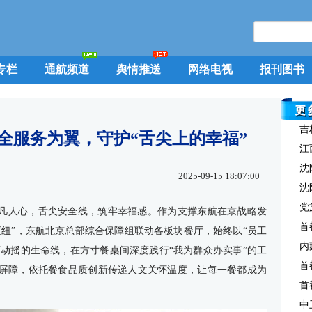
专栏
通航频道
舆情推送
网络电视
报刊图书
吉
全服务为翼，守护“舌尖上的幸福”
江
沈
2025-09-15 18:07:00
沈
党
凡人心，舌尖安全线，筑牢幸福感。作为支撑东航在京战略发
首
枢纽”，东航北京总部综合保障组联动各板块餐厅，始终以“员工
内
可动摇的生命线，在方寸餐桌间深度践行“我为群众办实事”的工
首
屏障，依托餐食品质创新传递人文关怀温度，让每一餐都成为
首
中