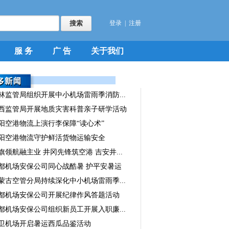
登录
|
注册
服 务
广 告
关于我们
林监管局组织开展中小机场雷雨季消防...
西监管局开展地质灾害科普亲子研学活动
阳空港物流上演行李保障“读心术”
阳空港物流守护鲜活货物运输安全
旗领航融主业 井冈先锋筑空港 吉安井...
都机场安保公司同心战酷暑 护平安暑运
蒙古空管分局持续深化中小机场雷雨季...
都机场安保公司开展纪律作风答题活动
都机场安保公司组织新员工开展入职廉...
卫机场开启暑运西瓜品鉴活动