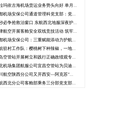
拉玛依古海机场货运业务势头向好 单月...
都机场安保公司通道管理科党支部：党...
秒必争抢救治窗口 东航西北地服深夜护...
津航空开展客舱安全双线竞技活动 筑牢...
都机场安保公司：三重赋能添动力护航...
航驻村工作队：樱桃树下种辣椒，一地...
岛空管站开展树立和践行正确政绩观专...
北机场集团航服公司宜昌空管站为贝迪...
川航空陕西分公司又开西安—阿克苏“...
航西北分公司客舱部乘务三分部党支部...