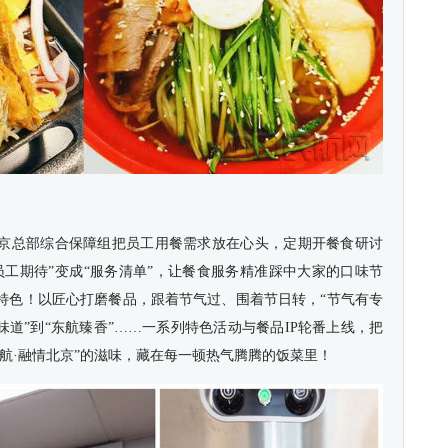
京总部综合保障组把员工用餐需求放在心头，定期开餐食研讨
员工期待”变成“服务清单”，让餐食服务精准踩中大家的口味节
特色！以匠心打磨餐品，跟着节气过、围着节日转，“节气有专
味道”到“东航臻香”……一系列特色活动与餐品IP轮番上线，把
航·融情北京”的滋味，藏在每一顿热气腾腾的饭菜里！