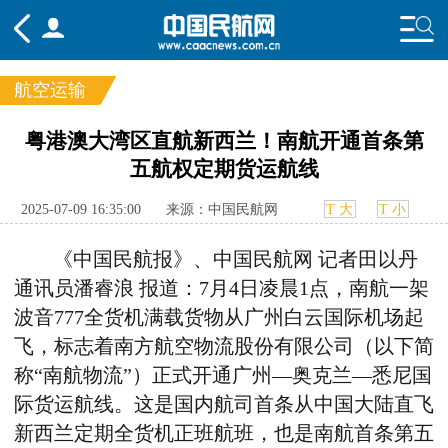
航空运输
频道
粤港澳大湾区直航新西兰！南航开通首条第
五航权定期货运航线
头条
要闻
国内
国际
行业
态
航图
智库
专题
舆情
2025-07-09 16:35:00
来源：中国民航网
T 大
T 小
《中国民航报》、中国民航网 记者田以丹
通讯员潘睿浪 报道：7月4日凌晨1点，南航一架
波音777全货机满载货物从广州白云国际机场起
飞，标志着南方航空物流股份有限公司（以下简
称“南航物流”）正式开通广州—奥克兰—悉尼国
际货运航线。这是国内航司首条从中国大陆直飞
新西兰定期全货机正班航班，也是南航首条第五