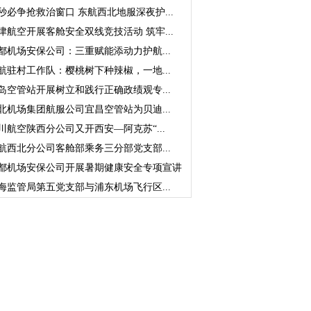
秒必争抢救治窗口 东航西北地服深夜护...
津航空开展客舱安全双线竞技活动 筑牢...
都机场安保公司：三重赋能添动力护航...
航驻村工作队：樱桃树下种辣椒，一地...
岛空管站开展树立和践行正确政绩观专...
北机场集团航服公司宜昌空管站为贝迪...
川航空陕西分公司又开西安—阿克苏“...
航西北分公司客舱部乘务三分部党支部...
都机场安保公司开展暑期健康安全专项宣讲
海监管局第五党支部与浦东机场飞行区...