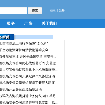
登录
|
注册
服 务
广 告
关于我们
阳空港物流上演行李保障“读心术”
阳空港物流守护鲜活货物运输安全
旗领航融主业 井冈先锋筑空港 吉安井...
都机场安保公司同心战酷暑 护平安暑运
蒙古空管分局持续深化中小机场雷雨季...
都机场安保公司开展纪律作风答题活动
都机场安保公司组织新员工开展入职廉...
卫机场开启暑运西瓜品鉴活动
拉玛依古海机场货运业务势头向好 单月...
都机场安保公司通道管理科党支部：党...