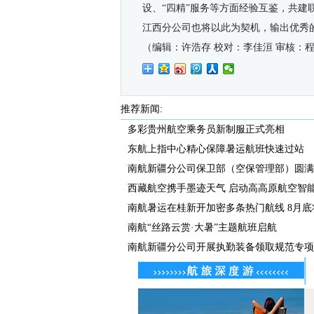
设、“四精”服务等方面经验互鉴，共
江西分公司也将以此为契机，输出优秀
（编辑：许浩存 校对：李佳洹 审核：
推荐新闻:
多彩贵州航空乘务员新制服正式亮相
东航上指中心精心保障暑运航班快速过站
南航新疆分公司保卫部（空保管理部）圆满完
西藏航空携手墨迹天气 启动高高原航空智能气
南航暑运在桂新开加密多条热门航线 8月底将
南航“丝路云赏·大暑”主题航班启航
南航新疆分公司开展执勤装备领取规范专项检