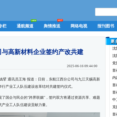
专栏
通航频道
舆情推送
网络电视
报刊图书
沈
司与高新材料企业签约产改共建
沈
党
2025-06-16 09:44:00
首
内
钱擘 通讯员王海 报道：日前，东航江西分公司与九江天赐高新
首
举行产业工人队伍建设改革结对共建签约仪式。
首
现了国企与民企的“跨界联姻”，签约双方将通过资源共享、难题
中
代产业工人队伍建设贡献力量。
克
首