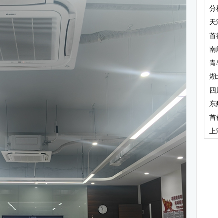
分
天
首
南
青
湖
四
东
首
上