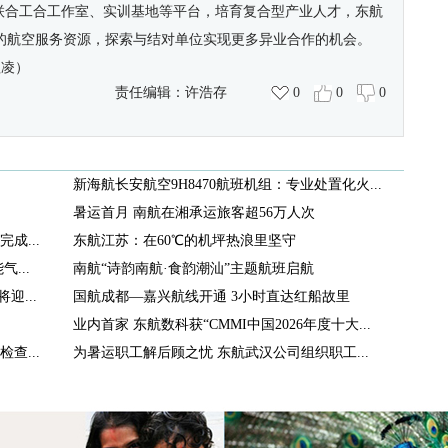
建联合工合工作室、实训基地等平台，培育复合型产业人才，东航
的航空服务资源，探索与结对单位实现更多异业合作的机会。
程凌）
责任编辑：
许浩存
0
0
0
新海航长安航空9H8470航班机组：专业处置化火...
暑运首月 南航在湘承运旅客超56万人次
成...
东航江苏：在60℃的机坪热浪里坚守
...
南航“诗韵南航·食韵潮汕”主题航班启航
迎...
国航成都—嘉兴航线开通 3小时直达红船故里
业内首家 东航数科获“CMMI中国2026年度十大...
查...
为暑运职工解后顾之忧 东航武汉公司组织职工...