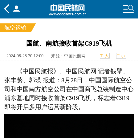
航空运输
频道
国航、南航接收首架C919飞机
头条
要闻
国内
国际
行业
2024-08-28 20:12:00
来源：中国民航网
T 大
T 小
态
航图
智库
专题
舆情
《中国民航报》、中国民航网 记者钱擘、
张丰蘩、郭瑛 报道：8月28日，中国国际航空公
司和中国南方航空公司在中国商飞总装制造中心
浦东基地同时接收首架C919飞机，标志着C919
即将开启多用户运营新阶段。