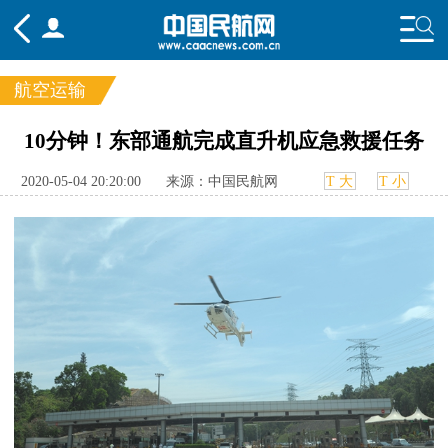
航空运输
频道
10分钟！东部通航完成直升机应急救援任务
头条
要闻
国内
国际
行业
2020-05-04 20:20:00
来源：中国民航网
T 大
T 小
态
航图
智库
专题
舆情