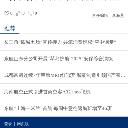
0
0
0
责任编辑：
李海燕
推荐
长三角“四城五场”宣传接力 共筑消费维权“空中课堂”
东航山东分公司开展“琴岛护航-2025”安保综合演练
成都富凯连续7年荣膺MRO红冠奖 智能制造引领国产替代
海南航空正式引进首架空客A321neo飞机
东航“上海—米兰”首航 每周中意往返航班增至46班
登录
|
网页版