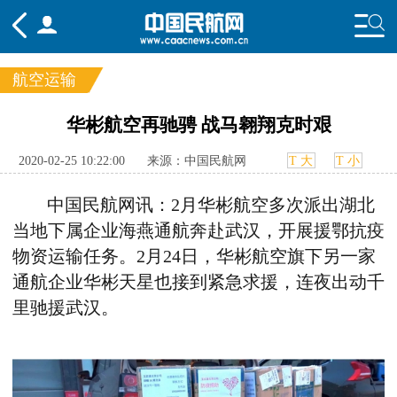
航空运输
频道
华彬航空再驰骋 战马翱翔克时艰
头条
要闻
国内
国际
行业
2020-02-25 10:22:00
来源：中国民航网
T 大
T 小
态
航图
智库
专题
舆情
中国民航网讯：2月华彬航空多次派出湖北
当地下属企业海燕通航奔赴武汉，开展援鄂抗疫
物资运输任务。2月24日，华彬航空旗下另一家
通航企业华彬天星也接到紧急求援，连夜出动千
里驰援武汉。