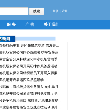
登录
|
注册
服 务
广 告
关于我们
旗领航融主业 井冈先锋筑空港 吉发井...
都机场安保公司同心战酷暑 护平安暑运
蒙古空管分局持续深化中小机场雷雨季...
都机场安保公司开展纪律作风答题活动
都机场安保公司组织新员工开展入职廉...
卫机场开启暑运西瓜品鉴活动
拉玛依古海机场货运业务势头向好 单月...
都机场安保公司通道管理科党支部：党...
秒必争抢救治窗口 东航西北地服深夜护...
津航空开展客舱安全双线竞技活动 筑牢...