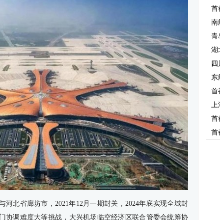
首
南
青
湖
四
东
首
上
首
首
河北省廊坊市，2021年12月一期封关，2024年底实现全域封
门协调难度大等挑战，大兴机场临空经济区联合管委会统筹协