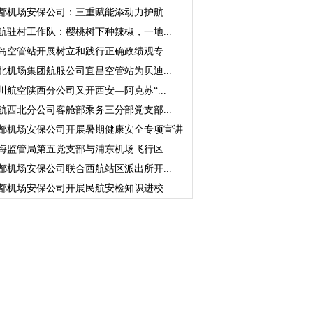
都机场安保公司：三重赋能添动力护航...
航驻村工作队：樱桃树下种辣椒，一地...
岛空管站开展树立和践行正确政绩观专...
北机场集团航服公司宜昌空管站为贝迪...
川航空陕西分公司又开西安—阿克苏“...
航西北分公司客舱部乘务三分部党支部...
都机场安保公司开展暑期健康安全专项宣讲
海监管局第五党支部与浦东机场飞行区...
都机场安保公司联合西航站区派出所开...
都机场安保公司开展民航安检知识进校...