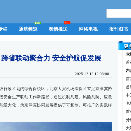
专栏
通航频道
舆情推送
网络电视
报刊图书
党
跨省联动聚合力 安全护航促发展
首
内
2025-12-13 12:08:00
首
首
级行政区划的综合保税区，北京大兴机场综保区立足京津冀协
中
省安全生产联动工作新路径，通过机制共建、风险共防、应急
克
能最大化，为京津冀协同发展提供了可复制、可推广的实践样
首
分
天