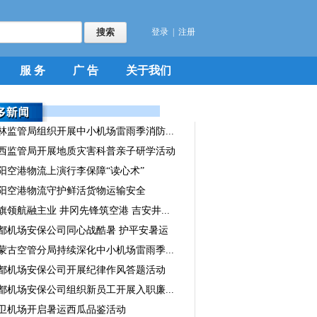
登录
|
注册
服 务
广 告
关于我们
林监管局组织开展中小机场雷雨季消防...
西监管局开展地质灾害科普亲子研学活动
阳空港物流上演行李保障“读心术”
阳空港物流守护鲜活货物运输安全
旗领航融主业 井冈先锋筑空港 吉安井...
都机场安保公司同心战酷暑 护平安暑运
蒙古空管分局持续深化中小机场雷雨季...
都机场安保公司开展纪律作风答题活动
都机场安保公司组织新员工开展入职廉...
卫机场开启暑运西瓜品鉴活动