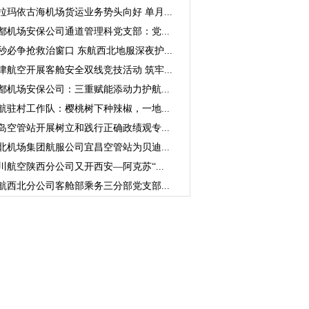
拉玛依古海机场货运业务势头向好 单月...
都机场安保公司通道管理科党支部：党...
秒必争抢救治窗口 东航西北地服深夜护...
津航空开展客舱安全双线竞技活动 筑牢...
都机场安保公司：三重赋能添动力护航...
航驻村工作队：樱桃树下种辣椒，一地...
岛空管站开展树立和践行正确政绩观专...
北机场集团航服公司宜昌空管站为贝迪...
川航空陕西分公司又开西安—阿克苏“...
航西北分公司客舱部乘务三分部党支部...