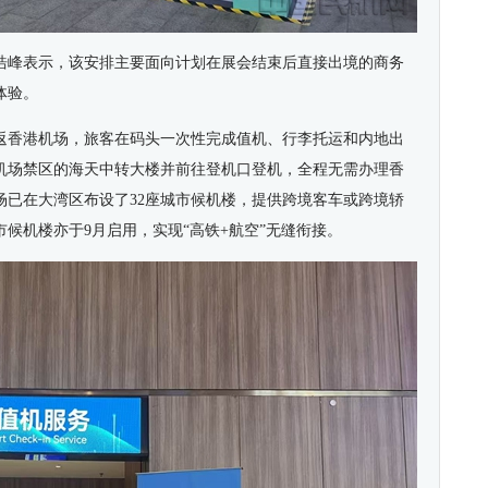
浩峰表示，该安排主要面向计划在展会结束后直接出境的商务
体验。
返香港机场，旅客在码头一次性完成值机、行李托运和内地出
机场禁区的海天中转大楼并前往登机口登机，全程无需办理香
场已在大湾区布设了
32
座城市候机楼，提供跨境客车或跨境轿
市候机楼亦于
9
月启用，实现
“
高铁
+
航空
”
无缝衔接。