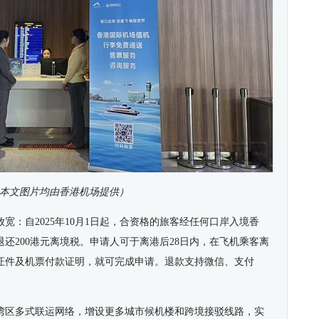
本文图片均由香港机场提供）
放宽：自
2025
年
10
月
1
日起，合资格的旅客经任何口岸入境香
退还
200
港元离境税。申请人可于离港后
28
日内，在飞机乘客离
证件及机票付款证明，就可完成申请。退款支持微信、支付
。
湾区多式联运网络，增设更多城市候机楼和跨境接驳线路，实