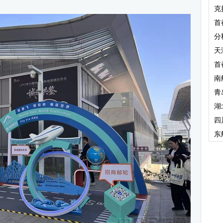
克
首
分
天
首
南
青
湖
四
东