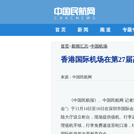
首 页
新 闻
频 道
专题
首页
>
新闻汇总
>
中国机场
香港国际机场在第27
来源：
中国民航网
《中国民航报》、中国民航网
记者
会
”
）于
11
月
14
日至
16
日在深圳市国际会
陆大厅设立柜台，现场提供值机、行李
理值机手续，行李免费递送至蛇口港，
国际机场首次亮相高交会。