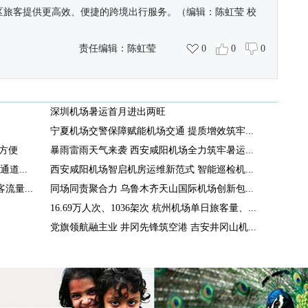
区旅客提供更高效、便捷的跨境出行服务。（编辑：陈虹莹
校
责任编辑：
陈虹莹
0
0
0
深圳机场暑运首月进出两旺
宁夏机场交警保障赋能机场交通 提质增效筑牢...
方便
暴雨雷雨天气来袭 西安咸阳机场全力筑牢暑运...
道...
西安咸阳机场智启机房运维新范式 智能巡检机...
量...
同场同责聚合力 乌鲁木齐天山国际机场创新包...
16.69万人次、1036架次 杭州机场单日旅客量、...
党旗领航融主业 井冈先锋筑空港 吉安井冈山机...