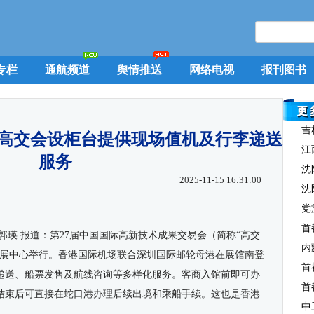
专栏
通航频道
舆情推送
网络电视
报刊图书
吉
届高交会设柜台提供现场值机及行李递送
江
服务
沈
2025-11-15 16:31:00
沈
党
首
郭瑛
报道：第
27
届中国国际高新技术成果交易会（简称
“
高交
内
展中心举行。香港国际机场联合深圳国际邮轮母港在展馆南登
首
递送、船票发售及航线咨询等多样化服务。客商入馆前即可办
首
结束后可直接在蛇口港办理后续出境和乘船手续。这也是香港
中