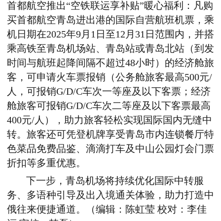
首都航空推出“空铁联运享补贴”暖心福利：凡购
买首都航空青岛进出港的国际自营航班机票，乘
机日期在
2025
年
9
月
1
日至
12
月
31
日范围内，并搭
乘高铁至青岛机场站、青岛站或青岛北站（到发
时间与航班起降间隔不超过
48
小时）的经济舱旅
客，可申请火车票报销（公务舱旅客最高
500
元
/
人，可报销
G/D/C
车次一等座及以下客票；经济
舱旅客可报销
G/D/C
车次二等座及以下客票最高
400
元
/
人），助力旅客轻松实现国际国内无缝中
转。旅客还可凭登机牌享受青岛市内连锁餐厅特
色菜品免费品鉴、滴滴打车及中山公园灯会门票
折扣等多重优惠。
下一步，青岛机场将持续优化国际中转服
务、多语种引导及出入境通关体验，助力打造中
俄往来便捷通道。（编辑：陈虹莹
校对：李佳