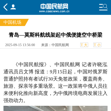
中国机场
频道
青岛—莫斯科航线架起中俄便捷空中桥梁
头条
要闻
国内
国际
行业
2025-09-15 13:56:00
来源：中国民航网
T 大
T 小
态
航图
智库
专题
舆情
《中国民航报》、中国民航网 记者许晓泓
通讯员吕文博 报道：
9
月
15
日起，中国对俄罗斯
普通护照持有者试行
30
天免签政策，覆盖商务、
旅游、探亲等多重场景。这一政策将中俄人员往
来便利化推向新高度，为中俄跨境电商发展注入
强劲动力。