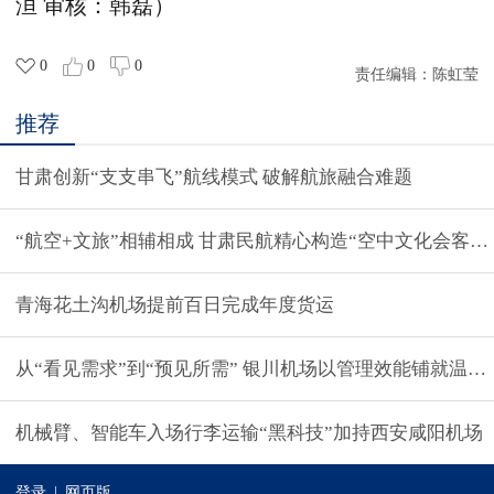
洹
审核：韩磊）
0
0
0
责任编辑：
陈虹莹
推荐
甘肃创新“支支串飞”航线模式 破解航旅融合难题
“航空+文旅”相辅相成 甘肃民航精心构造“空中文化会客厅
青海花土沟机场提前百日完成年度货运
从“看见需求”到“预见所需” 银川机场以管理效能铺就温暖
机械臂、智能车入场行李运输“黑科技”加持西安咸阳机场
登录
|
网页版