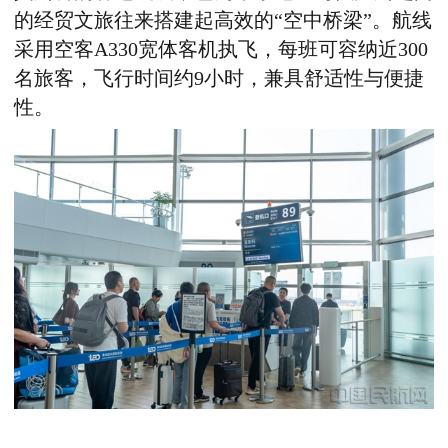
的经贸文旅往来搭建起高效的“空中桥梁”。航线
采用空客
A330
宽体客机执飞，每班可容纳近
300
名旅客，飞行时间约
9
小时，兼具舒适性与便捷
性。