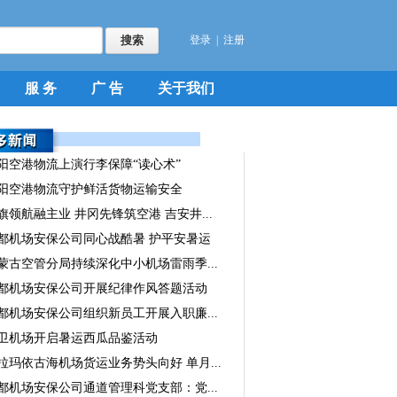
登录
|
注册
服 务
广 告
关于我们
阳空港物流上演行李保障“读心术”
阳空港物流守护鲜活货物运输安全
旗领航融主业 井冈先锋筑空港 吉安井...
都机场安保公司同心战酷暑 护平安暑运
蒙古空管分局持续深化中小机场雷雨季...
都机场安保公司开展纪律作风答题活动
都机场安保公司组织新员工开展入职廉...
卫机场开启暑运西瓜品鉴活动
拉玛依古海机场货运业务势头向好 单月...
都机场安保公司通道管理科党支部：党...