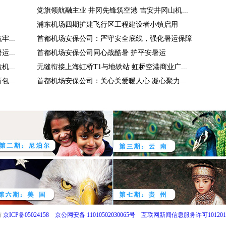
党旗领航融主业 井冈先锋筑空港 吉安井冈山机...
浦东机场四期扩建飞行区工程建设者小镇启用
...
首都机场安保公司：严守安全底线，强化暑运保障
...
首都机场安保公司同心战酷暑 护平安暑运
...
无缝衔接上海虹桥T1与地铁站 虹桥空港商业广...
...
首都机场安保公司：关心关爱暖人心 凝心聚力...
有
京ICP备05024158
京公网安备 11010502030065号
互联网新闻信息服务许可1012017