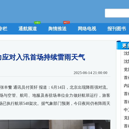
专栏
通航频道
舆情推送
网络电视
报刊图书
沈
力应对入汛首场持续雷雨天气
沈
党
2025-06-14 21:00:00
首
内
张丰蘩 通讯员付英轩 报道：6月14日，北京出现降雨强对流。
首
场与空管、航司、地服及各驻场单位全力做好航班运行，旅客
首
场已执行航班548架次。据气象部门预测，今日夜间仍有阵雨天
中
克
首