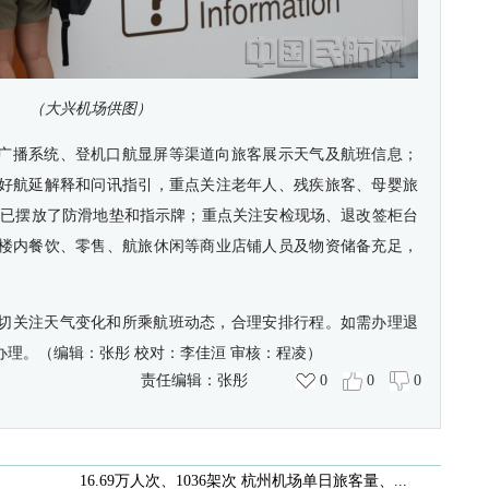
（大兴机场供图）
广播系统、登机口航显屏等渠道向旅客展示天气及航班信息；
好航延解释和问讯指引，重点关注老年人、残疾旅客、母婴旅
口已摆放了防滑地垫和指示牌；重点关注安检现场、退改签柜台
楼内餐饮、零售、航旅休闲等商业店铺人员及物资储备充足，
切关注天气变化和所乘航班动态，合理安排行程。如需办理退
理。（编辑：张彤 校对：李佳洹 审核：程凌）
责任编辑：
张彤
0
0
0
16.69万人次、1036架次 杭州机场单日旅客量、...