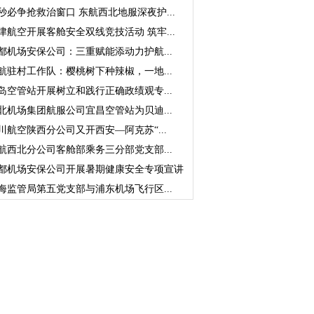
秒必争抢救治窗口 东航西北地服深夜护...
津航空开展客舱安全双线竞技活动 筑牢...
都机场安保公司：三重赋能添动力护航...
航驻村工作队：樱桃树下种辣椒，一地...
岛空管站开展树立和践行正确政绩观专...
北机场集团航服公司宜昌空管站为贝迪...
川航空陕西分公司又开西安—阿克苏“...
航西北分公司客舱部乘务三分部党支部...
都机场安保公司开展暑期健康安全专项宣讲
海监管局第五党支部与浦东机场飞行区...