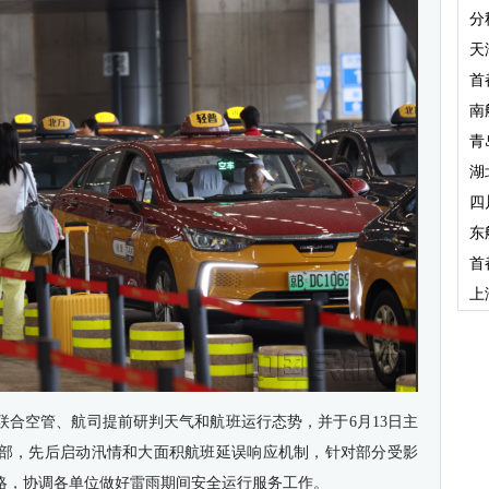
分
天
首
南
青
湖
四
东
首
上
联合空管、航司提前研判天气和航班运行态势，并于6月13日主
指挥部，先后启动汛情和大面积航班延误响应机制，针对部分受影
略，协调各单位做好雷雨期间安全运行服务工作。