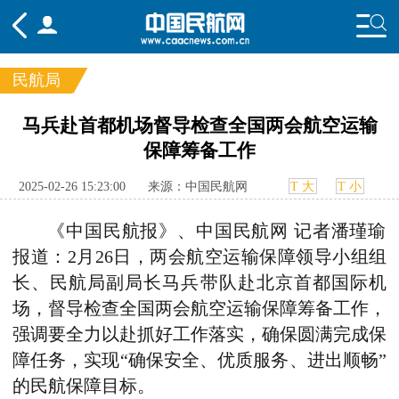
民航局
频道
马兵赴首都机场督导检查全国两会航空运输
保障筹备工作
头条
要闻
国内
国际
行业
态
航图
智库
专题
舆情
2025-02-26 15:23:00
来源：中国民航网
T 大
T 小
《中国民航报》、中国民航网 记者潘瑾瑜
报道：2月26日，两会航空运输保障领导小组组
长、民航局副局长马兵带队赴北京首都国际机
场，督导检查全国两会航空运输保障筹备工作，
强调要全力以赴抓好工作落实，确保圆满完成保
障任务，实现“确保安全、优质服务、进出顺畅”
的民航保障目标。