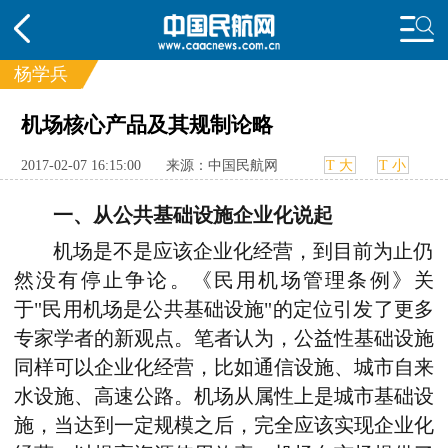
杨学兵
机场核心产品及其规制论略
频道
头条
要闻
国内
国际
行业
2017-02-07 16:15:00
来源：中国民航网
T 大
T 小
动态
直播
航图
智库
专题
一、从公共基础设施企业化说起
频
投诉
机场是不是应该企业化经营，到目前为止仍
然没有停止争论。《民用机场管理条例》关
于"民用机场是公共基础设施"的定位引发了更多
专家学者的新观点。笔者认为，公益性基础设施
同样可以企业化经营，比如通信设施、城市自来
水设施、高速公路。机场从属性上是城市基础设
施，当达到一定规模之后，完全应该实现企业化