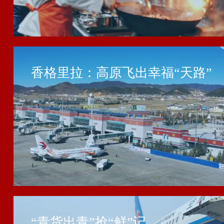
香格里拉：高原飞出幸福“天路”
“青货出青”抢“鲜”记