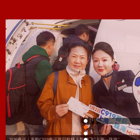
2026春运｜东航C919春运首日航线上新 执飞“上海—珠海”