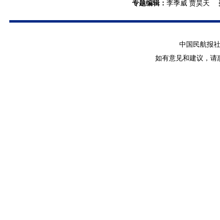
专题编辑
：
李季威 贾昊天
中国民航报社 版
如有意见和建议，请惠赐E-m