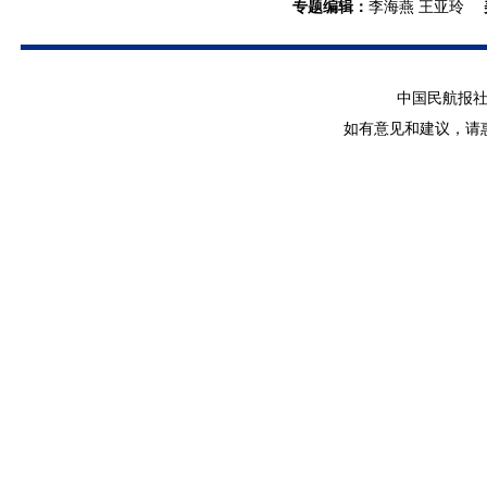
专题编辑
：
李海燕 王亚玲
中国民航报社 版
如有意见和建议，请惠赐E-m