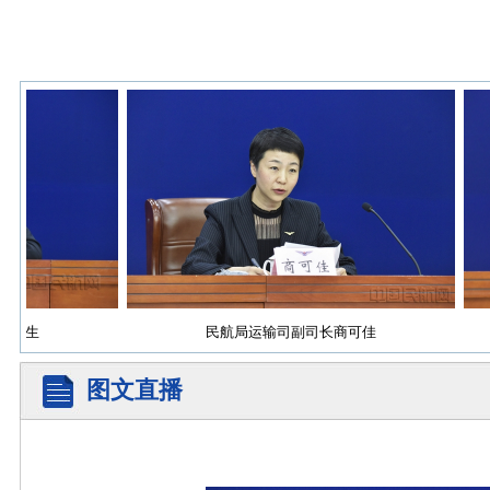
文生
民航局运输司副司长商可佳