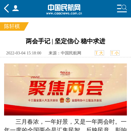
陈轩棋
频道
两会手记 | 坚定信心 稳中求进
头条
要闻
国内
国际
行业
2022-03-04 15:18:00
来源：中国民航网
T 大
T 小
态
航图
智库
专题
舆情
三月春浓，一年好景，又是一年两会时。一
年一度的全国两会是汇集民智、反映民意、影响