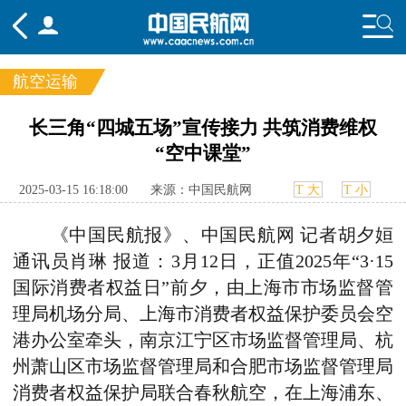
航空运输
频道
长三角“四城五场”宣传接力 共筑消费维权
“空中课堂”
头条
要闻
国内
国际
行业
态
航图
智库
专题
舆情
2025-03-15 16:18:00
来源：中国民航网
T 大
T 小
《中国民航报》、中国民航网 记者胡夕姮
通讯员肖琳 报道：3月12日，正值2025年“3·15
国际消费者权益日”前夕，由上海市市场监督管
理局机场分局、上海市消费者权益保护委员会空
港办公室牵头，南京江宁区市场监督管理局、杭
州萧山区市场监督管理局和合肥市场监督管理局
消费者权益保护局联合春秋航空，在上海浦东、