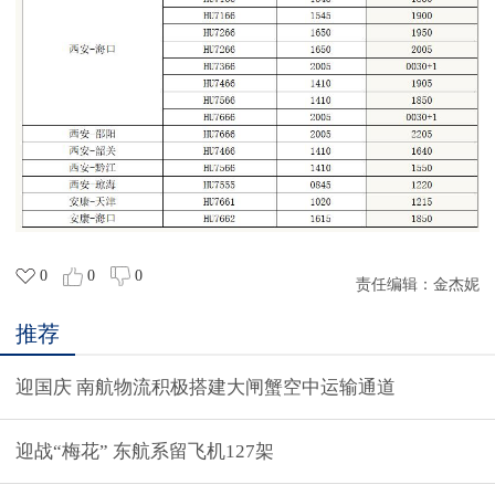
0
0
0
责任编辑：
金杰妮
推荐
迎国庆 南航物流积极搭建大闸蟹空中运输通道
迎战“梅花” 东航系留飞机127架