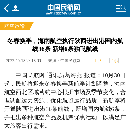
航空运输
频道
冬春换季，海南航空执行陕西进出港国内航
线36条 新增6条独飞航线
头条
要闻
国内
国际
行业
态
航图
智库
专题
舆情
2022-10-18 23:18:00
来源：中国民航网
T 大
T 小
中国民航网 通讯员葛海燕 报道：10月30日
起，民航将迎来冬春换季新航季计划调整，海南
航空西北区域营销中心根据市场及季节变化，合
理调配运力资源，优化航班运行品质，新航季将
开通陕西进出港36条航线，新增国内航线6条，
并推出多种航空产品及机票优惠活动，以满足广
大旅客出行需求。