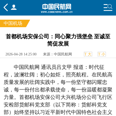
中国机场
频道
首都机场安保公司：同心聚力强堡垒 至诚至
简促发展
头条
要闻
国内
国际
行业
态
航图
智库
专题
舆情
2026-04-28 14:25:00
来源：中国民航网
T 大
T 小
中国民航网 通讯员吕文甲 报道：时代征
程，波澜壮阔；初心如炬，照亮航程。在民航高
质量发展的壮阔实践中，每一份坚守都闪耀忠
诚，每一份付出都承载使命，每一份温暖都凝聚
力量。首都机场安保公司大兴机场分公司飞行区
安检部货邮科党支部（以下简称：货邮科党支
部）始终坚持以习近平新时代中国特色社会主义