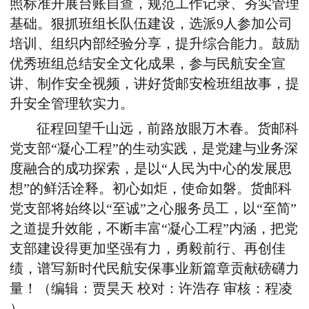
照标准开展台账自查，规范工作记录、夯实管理
基础。狠抓班组长队伍建设，选派9人参加公司
培训、组织内部经验分享，提升综合能力。鼓励
优秀班组总结安全文化成果，参与民航安全宣
讲、制作安全视频，讲好货邮安检班组故事，提
升安全管理软实力。
征程回望千山远，前路放眼万木春。货邮科
党支部“凝心工程”的生动实践，是党建与业务深
度融合的成功探索，是以“人民为中心的发展思
想”的鲜活诠释。初心如炬，使命如磐。货邮科
党支部将始终以“至诚”之心服务员工，以“至简”
之道提升效能，不断丰富“凝心工程”内涵，把党
支部建设得更加坚强有力，勇毅前行、再创佳
绩，谱写新时代民航安保事业新篇章贡献磅礴力
量！
（编辑：
贾昊天
校对：
许浩存
审核
：
程凌
）