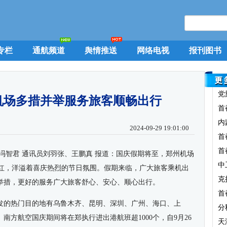
专栏
通航频道
舆情推送
网络电视
报刊图书
党
机场多措并举服务旅客顺畅出行
首
内
2024-09-29 19:01:00
首
首
冯智君
通讯员刘羽张、王鹏真
报道：国庆假期将至，郑州机场
中
旗红，洋溢着喜庆热烈的节日氛围。假期来临，广大旅客乘机出
克
举措，更好的服务广大旅客舒心、安心、顺心出行。
首
发的热门目的地有乌鲁木齐、昆明、深圳、广州、海口、上
分
南方航空国庆期间将在郑执行进出港航班超1000个，自9月26
天