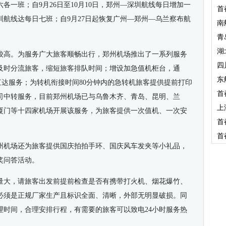
各一班；自9月26日至10月10日，郑州
—
深圳航线每日增加一
首
航线达每日七班；自9月27日起恢复广州
—
郑州
—
乌兰察布航
南
青
湖
较高。为服务广大旅客顺畅出行，郑州机场推出了一系列服务
四
及时分流旅客，缩短旅客排队时间；增设加急值机柜台，通
东
”直达服务；为转机衔接时间80分钟内的急转机旅客提供提前打印
首
司中转服务，目前郑州机场已与乌鲁木齐、青岛、昆明、兰
上
厦门等十四家机场开展该服务，为旅客提供一次值机、一次安
首
首
郑州机场还为旅客提供国庆拍拍手环、国庆风车发夹等小礼品，
奖问答活动。
量大，请旅客出发前提前检查是否有携带打火机、烟花爆竹、
必须是正规厂家生产且标识全面、清晰，外部无明显破损。同
理时间，合理安排行程，有需要的旅客可以致电24小时服务热