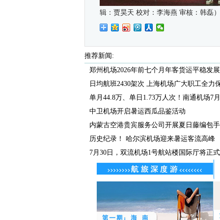
辑：
贾昊天
校对：
李海燕
审核：韩磊
推荐新闻:
郑州机场2026年前七个月年客货运平稳发展 郑
日均航班2430架次 上海机场广大职工全力保障
单月44.8万、单日1.73万人次！南通机场7月客
中卫机场开启暑运西瓜品鉴活动
内蒙古空港贵宾服务公司开展夏日藤编包手
历史纪录！ 哈尔滨机场迎来暑运客流高峰
7月30日，双流机场1号航站楼国际厅将正