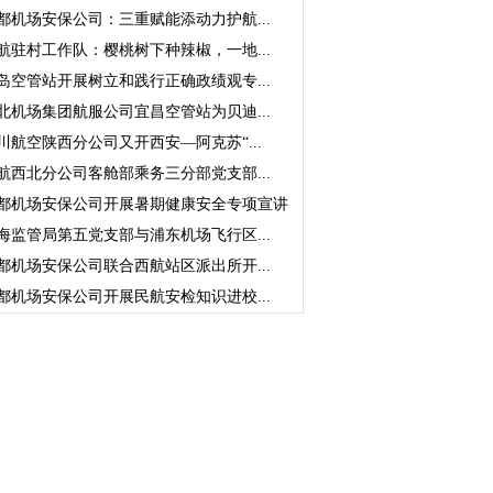
都机场安保公司：三重赋能添动力护航...
航驻村工作队：樱桃树下种辣椒，一地...
岛空管站开展树立和践行正确政绩观专...
北机场集团航服公司宜昌空管站为贝迪...
川航空陕西分公司又开西安—阿克苏“...
航西北分公司客舱部乘务三分部党支部...
都机场安保公司开展暑期健康安全专项宣讲
海监管局第五党支部与浦东机场飞行区...
都机场安保公司联合西航站区派出所开...
都机场安保公司开展民航安检知识进校...