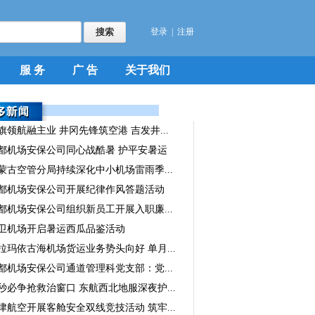
登录
|
注册
服 务
广 告
关于我们
旗领航融主业 井冈先锋筑空港 吉发井...
都机场安保公司同心战酷暑 护平安暑运
蒙古空管分局持续深化中小机场雷雨季...
都机场安保公司开展纪律作风答题活动
都机场安保公司组织新员工开展入职廉...
卫机场开启暑运西瓜品鉴活动
拉玛依古海机场货运业务势头向好 单月...
都机场安保公司通道管理科党支部：党...
秒必争抢救治窗口 东航西北地服深夜护...
津航空开展客舱安全双线竞技活动 筑牢...