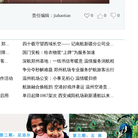
）
责任编辑：
jiahaotian
0
0
0
...
四十载守望西域长空—— 记南航新疆分公司业...
...
国门安检：给衣物筐“上牌”为服务加速
...
深航郑州基地：一纸书信寄暖意 温情服务润航程
争分夺秒解难题 郑州机场专业服务护航旅客出行
作活动
温州机场公安：小事见初心 温情暖归侨
航旅融合焕瓯韵·空港好戏伴暑运 温州空港贵...
式启用
单日起降1067架次 西安咸阳机场刷新通航以来...