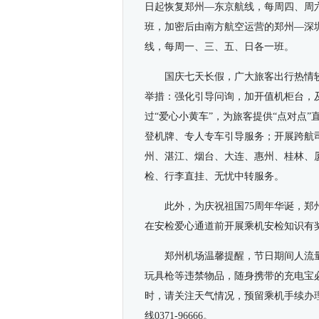
日起恢复郑州
—
东京航线，每周四、周六
班，加密后由南方航空运营的郑州—深圳
线，每周一、三、五、日各一班。
国庆七天长假，广大旅客出行热情
举措：强化引导问询，加开值机柜台，
过“爱心小黄车”，为旅客提供“点对点
登机牌、专人专车引导服务；开展跨航
州、湛江、烟台、大连、惠州、桂林、
检、行李直挂、无忧中转服务。
此外，为庆祝祖国75周年华诞，
在安检爱心通道前开展乘机安检知识有
郑州机场温馨提醒，节日期间人流
玩具枪等违禁物品，随身携带的充电宝
时，请关注天气情况，预留乘机手续办
线0371-96666。