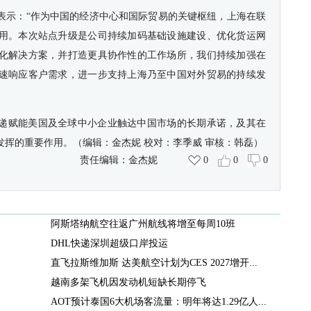
表示：“作为中国的经济中心和国际贸易的关键枢纽，上海在联
用。本次站点升级是公司持续加码基础设施建设、优化货运网
化解决方案，并打造更具协作性的工作场所，我们持续加强在
速响应客户需求，进一步支持上海乃至中国对外贸易的持续发
递赋能美国及全球中小企业触达中国市场的长期承诺，及其在
挥的重要作用。（编辑：金杰妮 校对：李季威 审核：韩磊）
责任编辑：
金杰妮
0
0
0
阿斯塔纳航空往返广州航线将增至每周10班
DHL快递深圳超级口岸投运
直飞拉斯维加斯 达美航空计划为CES 2027增开...
越南多架飞机因发动机短缺长期停飞
AOT预计泰国6大机场客流量：明年将达1.29亿人...