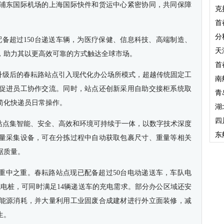
浦东国际机场的上海国际快件和货运中心紧密协同，共同保障
克
首
分
配备超过150台递送车辆，为医疗保健、信息科技、高端制造、
天
，助力其以更高效可靠的方式触达全球市场。
首
，升级后的春耘路站点引入现代化办公场所模式，超越传统固定工
南
促进员工协作交流。同时，站点还创新采用自助交接柜系统取
青
简化快递员日常操作。
湖
四
该站点集智能、安全、高效和环境可持续于一体，以数字技术深度
东
量采集设备，可在分拣过程中自动获取包裹尺寸、重量等相关
据质量。
重中之重。春耘路站点现已配备超过50台电动递送车，车队电
充电桩，可同时满足14辆递送车的充电需求。部分办公区域还安
能源消耗，并大量利用工业固废合成建材进行外立面装修，减
生。