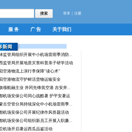
登录
|
注册
服 务
广 告
关于我们
林监管局组织开展中小机场雷雨季消防...
西监管局开展地质灾害科普亲子研学活动
阳空港物流上演行李保障“读心术”
阳空港物流守护鲜活货物运输安全
旗领航融主业 井冈先锋筑空港 吉安井...
都机场安保公司同心战酷暑 护平安暑运
蒙古空管分局持续深化中小机场雷雨季...
都机场安保公司开展纪律作风答题活动
都机场安保公司组织新员工开展入职廉...
卫机场开启暑运西瓜品鉴活动