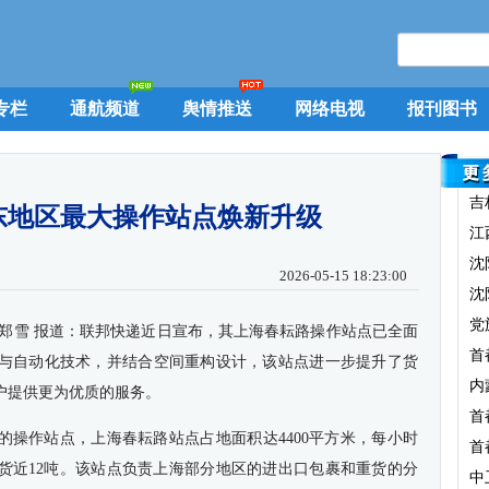
专栏
通航频道
舆情推送
网络电视
报刊图书
吉
东地区最大操作站点焕新升级
江
沈
2026-05-15 18:23:00
沈
党
者郑雪 报道：联邦快递近日宣布，其上海春耘路操作站点已全面
首
与自动化技术，并结合空间重构设计，该站点进一步提升了货
内
户提供更为优质的服务。
首
的操作站点，上海春耘路站点占地面积达4400平方米，每小时
首
重货近12吨。该站点负责上海部分地区的进出口包裹和重货的分
中