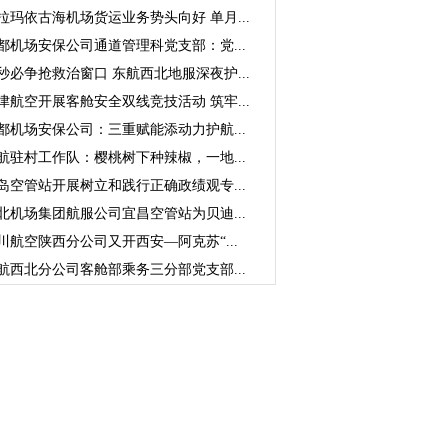
拉玛依古海机场货运业务势头向好 单月...
都机场安保公司通道管理科党支部：党...
秒必争抢救治窗口 东航西北地服深夜护...
津航空开展客舱安全双线竞技活动 筑牢...
都机场安保公司：三重赋能添动力护航...
航驻村工作队：樱桃树下种辣椒，一地...
岛空管站开展树立和践行正确政绩观专...
北机场集团航服公司宜昌空管站为贝迪...
川航空陕西分公司又开西安—阿克苏“...
航西北分公司客舱部乘务三分部党支部...