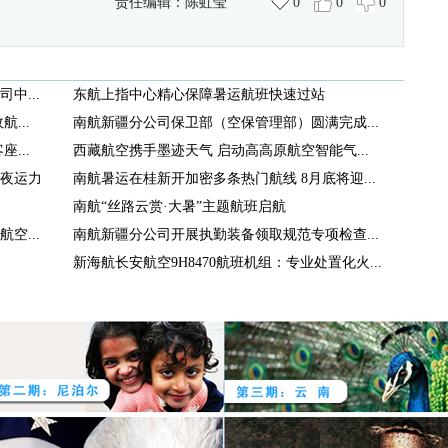
责任编辑：
陈虹莹
0
0
0
中...
东航上指中心精心保障暑运航班快速过站
...
南航新疆分公司保卫部（空保管理部）圆满完成...
...
西藏航空携手墨迹天气 启动高高原航空智能气...
夜运力
南航暑运在桂新开加密多条热门航线 8月底将迎...
南航“丝路云赏·大暑”主题航班启航
空...
南航新疆分公司开展执勤装备领取规范专项检查...
新海航长安航空9H8470航班机组：专业处置化火...