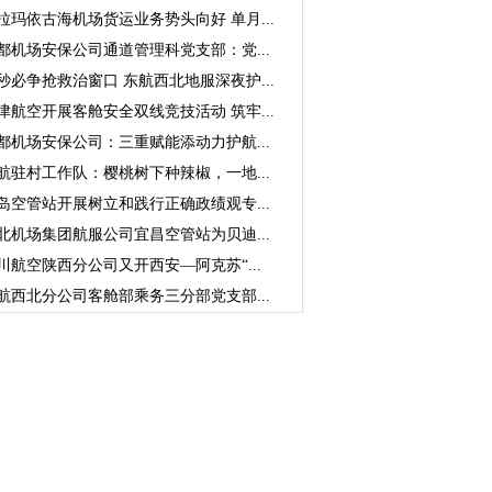
拉玛依古海机场货运业务势头向好 单月...
都机场安保公司通道管理科党支部：党...
秒必争抢救治窗口 东航西北地服深夜护...
津航空开展客舱安全双线竞技活动 筑牢...
都机场安保公司：三重赋能添动力护航...
航驻村工作队：樱桃树下种辣椒，一地...
岛空管站开展树立和践行正确政绩观专...
北机场集团航服公司宜昌空管站为贝迪...
川航空陕西分公司又开西安—阿克苏“...
航西北分公司客舱部乘务三分部党支部...