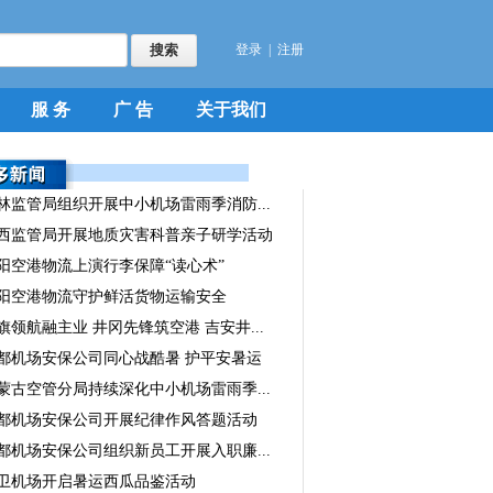
登录
|
注册
服 务
广 告
关于我们
林监管局组织开展中小机场雷雨季消防...
西监管局开展地质灾害科普亲子研学活动
阳空港物流上演行李保障“读心术”
阳空港物流守护鲜活货物运输安全
旗领航融主业 井冈先锋筑空港 吉安井...
都机场安保公司同心战酷暑 护平安暑运
蒙古空管分局持续深化中小机场雷雨季...
都机场安保公司开展纪律作风答题活动
都机场安保公司组织新员工开展入职廉...
卫机场开启暑运西瓜品鉴活动