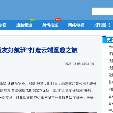
专栏
通航频道
舆情推送
网络电视
报刊图书
吉
童友好航班”打造云端童趣之旅
江
沈
2025-08-05 13:31:00
沈
党
首
钱擘 通讯员罗松、邬嫱 报道：
8
月
4
日，由东航江苏公司无锡分
内
锡东方 童享锡望”
MU2937/8
无锡—深圳“儿童友好航班”开航。
首
一次实践，以此探索航空运输与城市公共服务深度融合，推进
首
中