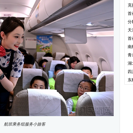
克
首
分
天
首
南
青
湖
四
东
航班乘务组服务小旅客