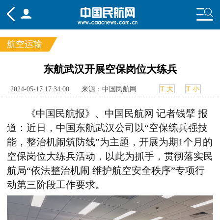
航空运输
频道
东航武汉开展空保岗位大练兵
头条
要闻
国内
国际
行业
2024-05-17 17:34:00
来源：中国民航网
T 大
T 小
态
航图
智库
专题
舆情
《中国民航报》、中国民航网 记者钱擘 报
道：近日，中国东航武汉公司以“空保练兵强技
能，整治机闹筑防线”为主题，开展为期1个月的
空保岗位大练兵活动，以此为抓手，贯彻落实民
航局“依法整治机闹 维护航空安全秩序”专项行
动第三阶段工作要求。