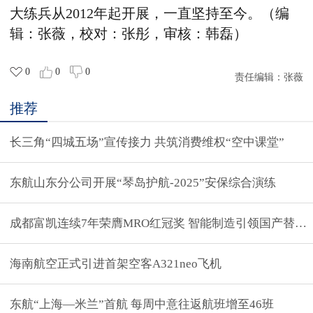
大练兵从2012年起开展，一直坚持至今。（编
辑：张薇，校对：张彤，审核：韩磊）
0
0
0
责任编辑：
张薇
推荐
长三角“四城五场”宣传接力 共筑消费维权“空中课堂”
东航山东分公司开展“琴岛护航-2025”安保综合演练
成都富凯连续7年荣膺MRO红冠奖 智能制造引领国产替代
海南航空正式引进首架空客A321neo飞机
东航“上海—米兰”首航 每周中意往返航班增至46班