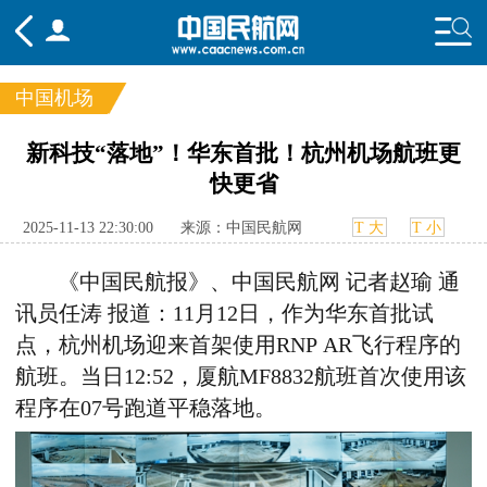
中国机场
频道
新科技“落地”！华东首批！杭州机场航班更
快更省
头条
要闻
国内
国际
行业
态
航图
智库
专题
舆情
2025-11-13 22:30:00
来源：中国民航网
T 大
T 小
《中国民航报》、中国民航网 记者赵瑜 通
讯员任涛 报道：11月12日，作为华东首批试
点，杭州机场迎来首架使用RNP AR飞行程序的
航班。当日12:52，厦航MF8832航班首次使用该
程序在07号跑道平稳落地。