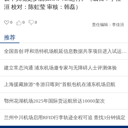
洹
校对：陈虹莹 审核：韩磊）
0
0
0
责任编辑：
李佳洹
推荐
全国首创 呼和浩特机场航延信息数据共享项目进入试运行阶
建立常态沟通 浦东机场邀专家与无障碍人士评测体验
上海援藏旅游“冬游日喀则”首航包机在浦东机场启航
鄂州花湖机场2025年国际货运航班达10000架次
兰州中川机场启用RFID行李轨迹全程可追 查找3分钟搞定