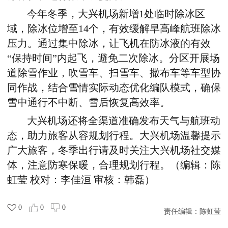
今年冬季，大兴机场新增
1
处临时除冰区
域，除冰位增至
14
个，有效缓解早高峰航班除冰
压力。通过集中除冰，让飞机在防冰液的有效
“保持时间”内起飞，避免二次除冰。分区开展场
道除雪作业，吹雪车、扫雪车、撒布车等车型协
同作战，结合雪情实际动态优化编队模式，确保
雪中通行不中断、雪后恢复高效率。
大兴机场还将全渠道准确发布天气与航班动
态，助力旅客从容规划行程。大兴机场温馨提示
广大旅客，冬季出行请及时关注大兴机场社交媒
体，注意防寒保暖，合理规划行程。（编辑：陈
虹莹
校对：李佳洹
审核：韩磊）
0
0
0
责任编辑：
陈虹莹