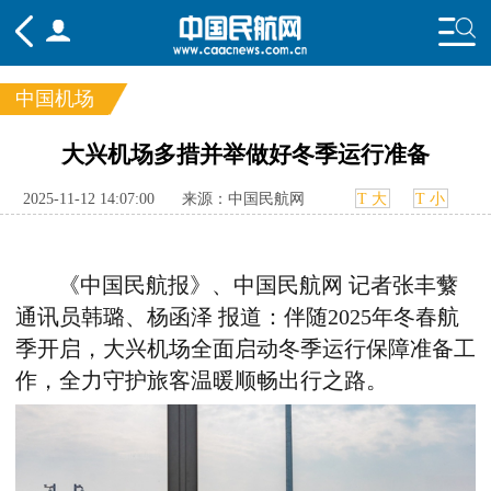
中国机场
频道
大兴机场多措并举做好冬季运行准备
头条
要闻
国内
国际
行业
2025-11-12 14:07:00
来源：中国民航网
T 大
T 小
态
航图
智库
专题
舆情
《中国民航报》、中国民航网 记者张丰蘩
通讯员韩璐、杨函泽
报道：伴随
2025
年冬春航
季开启，大兴机场全面启动冬季运行保障准备工
作，全力守护旅客温暖顺畅出行之路。